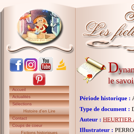
D
ynam
le savoi
Accueil
Actualités
Période historique :
A
Sélections
Type de document :
D
Histoire d'en Lire
Contact
Auteur :
HEURTIER A
Coups de coeur
Illustrateur :
PERROU
Fictions historiques