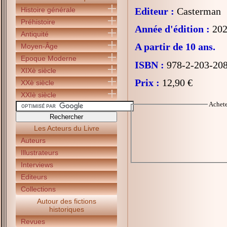
Histoire générale
Editeur :
Casterman
Préhistoire
Année d'édition :
202
Antiquité
A partir de 10 ans.
Moyen-Âge
Epoque Moderne
ISBN :
978-2-203-20
XIXè siècle
Prix :
12,90 €
XXè siècle
XXIè siècle
Achet
Les Acteurs du Livre
Auteurs
Illustrateurs
Interviews
Editeurs
Collections
Autour des fictions
historiques
Revues