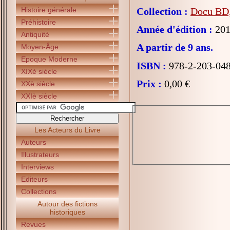
Histoire générale
Collection :
Docu BD, 
Préhistoire
Année d'édition :
201
Antiquité
A partir de 9 ans.
Moyen-Âge
Epoque Moderne
ISBN :
978-2-203-04
XIXè siècle
Prix :
0,00 €
XXè siècle
XXIè siècle
Les Acteurs du Livre
Auteurs
Illustrateurs
Interviews
Editeurs
Collections
Autour des fictions
historiques
Revues