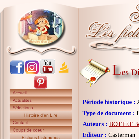
L
es D
Accueil
Actualités
Période historique :
A
Sélections
Type de document :
D
Histoire d'en Lire
Contact
Auteurs :
BOTTET Bé
Coups de coeur
Editeur :
Casterman
Fictions historiques