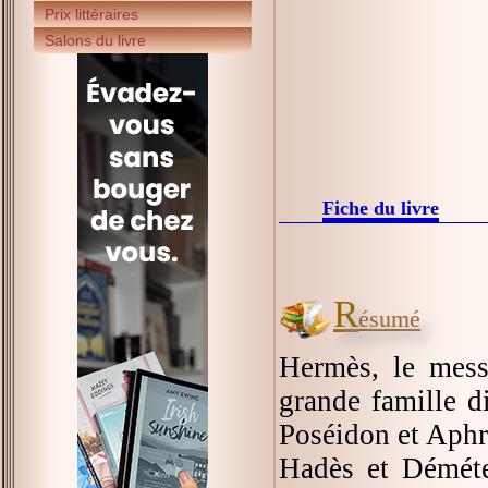
Prix littéraires
Salons du livre
Fiche du livre
R
ésumé
Hermès, le mess
grande famille di
Poséidon et Aphr
Hadès et Déméte