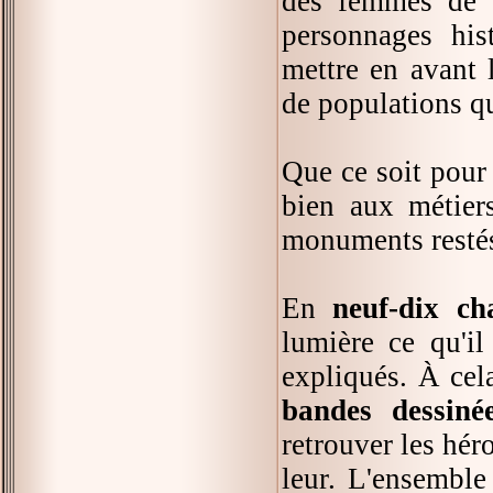
des femmes de c
personnages his
mettre en avant l
de populations qu
Que ce soit pour 
bien aux métiers
monuments restés 
En
neuf-dix cha
lumière ce qu'il
expliqués. À cel
bandes dessiné
retrouver les hér
leur. L'ensemble 