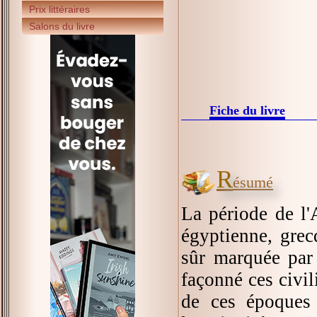
Prix littéraires
Salons du livre
Fiche du livre
R
ésumé
La période de l'A
égyptienne, grec
sûr marquée par 
façonné ces civi
de ces époques 