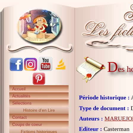
D
es h
Accueil
Actualités
Période historique :
A
Sélections
Type de document :
D
Histoire d'en Lire
Contact
Auteurs :
MARUEJOL 
Coups de coeur
Editeur :
Casterman
Fictions historiques