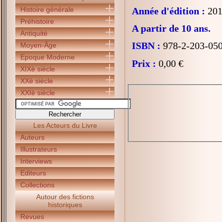
Histoire générale
Année d'édition :
201
Préhistoire
A partir de 10 ans.
Antiquité
ISBN :
978-2-203-05
Moyen-Âge
Epoque Moderne
Prix :
0,00 €
XIXè siècle
XXè siècle
XXIè siècle
Les Acteurs du Livre
Auteurs
Illustrateurs
Interviews
Editeurs
Collections
Autour des fictions
historiques
Revues