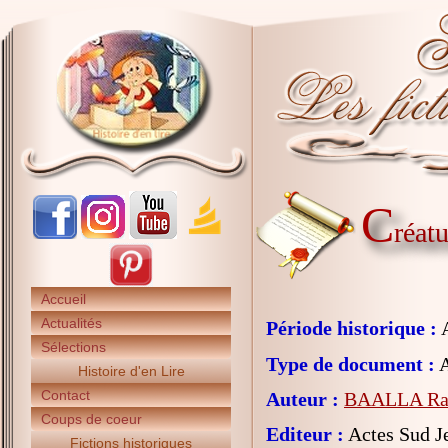
C
réat
Accueil
Actualités
Période historique :
A
Sélections
Type de document :
A
Histoire d'en Lire
Contact
Auteur :
BAALLA Ra
Coups de coeur
Editeur :
Actes Sud J
Fictions historiques