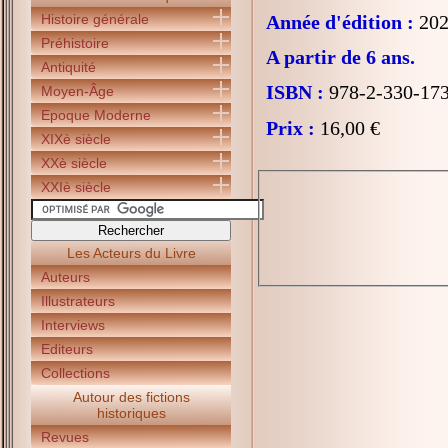
Histoire générale
Année d'édition :
202
Préhistoire
A partir de 6 ans.
Antiquité
ISBN :
978-2-330-17
Moyen-Âge
Epoque Moderne
Prix :
16,00 €
XIXè siècle
XXè siècle
XXIè siècle
Les Acteurs du Livre
Auteurs
Illustrateurs
Interviews
Editeurs
Collections
Autour des fictions
historiques
Revues