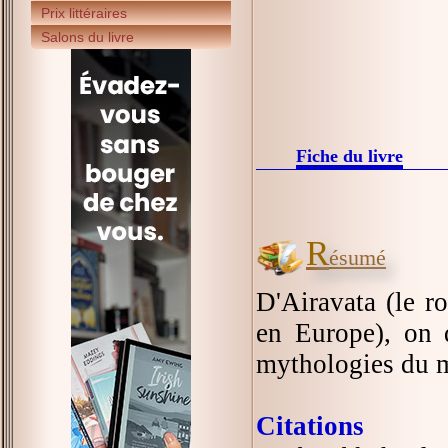
Prix littéraires
Salons du livre
Fiche du livre
R
ésumé
D'Airavata (le ro
en Europe), on d
mythologies du m
Citations