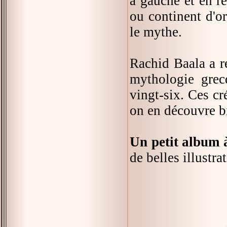
à gauche et en r
ou continent d'o
le mythe.
Rachid Baala a r
mythologie grecq
vingt-six. Ces cr
on en découvre bi
Un petit album 
de belles illustra