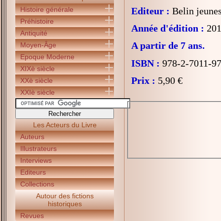
Histoire générale
Editeur :
Belin jeune
Préhistoire
Année d'édition :
201
Antiquité
A partir de 7 ans.
Moyen-Âge
Epoque Moderne
ISBN :
978-2-7011-97
XIXè siècle
Prix :
5,90 €
XXè siècle
XXIè siècle
Les Acteurs du Livre
Auteurs
Illustrateurs
Interviews
Editeurs
Collections
Autour des fictions
historiques
Revues