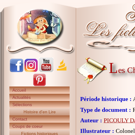
L
es C
Accueil
Actualités
Période historique :
A
Sélections
Type de document :
R
Histoire d'en Lire
Contact
Auteur :
PICOULY Da
Coups de coeur
Illustrateur :
Colonel
Fictions historiques