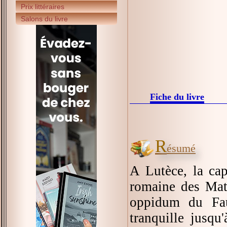
Prix littéraires
Salons du livre
Fiche du livre
R
ésumé
A Lutèce, la cap
romaine des Mato
oppidum du Fau
tranquille jusq