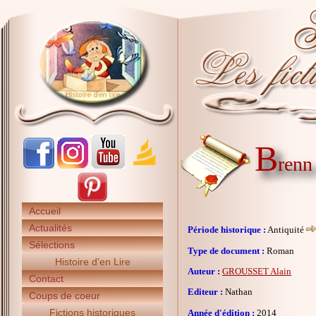
B
renn
Accueil
Actualités
Période historique :
Antiquité
Sélections
Type de document :
Roman
Histoire d'en Lire
Auteur :
GROUSSET Alain
Contact
Editeur :
Nathan
Coups de coeur
Fictions historiques
Année d'édition :
2014