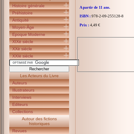
Histoire générale
A partir de 11 ans.
Préhistoire
ISBN :
978-2-09-255128-8
Antiquité
Prix :
4,49 €
Moyen-Âge
Epoque Moderne
XIXè siècle
XXè siècle
XXIè siècle
Les Acteurs du Livre
Auteurs
Illustrateurs
Interviews
Editeurs
Collections
Autour des fictions
historiques
Revues