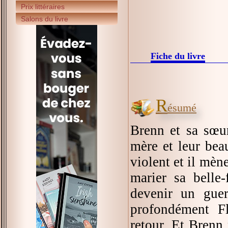
Prix littéraires
Salons du livre
Fiche du livre
R
ésumé
Brenn et sa sœu
mère et leur bea
violent et il mèn
marier sa belle-
devenir un guer
profondément F
retour. Et Brenn 