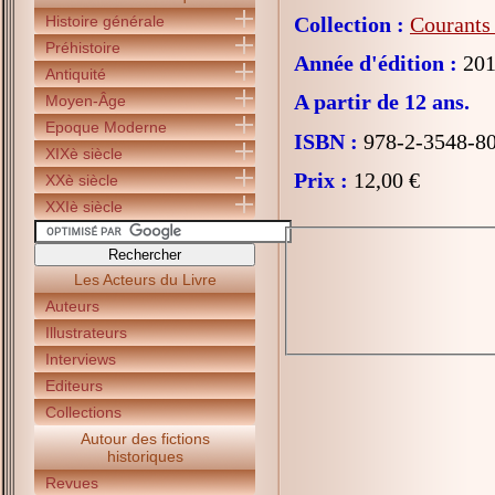
Histoire générale
Collection :
Courants 
Préhistoire
Année d'édition :
201
Antiquité
A partir de 12 ans.
Moyen-Âge
Epoque Moderne
ISBN :
978-2-3548-8
XIXè siècle
Prix :
12,00 €
XXè siècle
XXIè siècle
Les Acteurs du Livre
Auteurs
Illustrateurs
Interviews
Editeurs
Collections
Autour des fictions
historiques
Revues