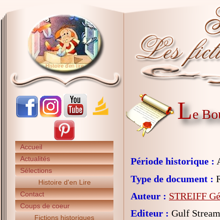
L
e Bo
Accueil
Actualités
Période historique :
A
Sélections
Type de document :
R
Histoire d'en Lire
Contact
Auteur :
STREIFF Gé
Coups de coeur
Editeur :
Gulf Strea
Fictions historiques