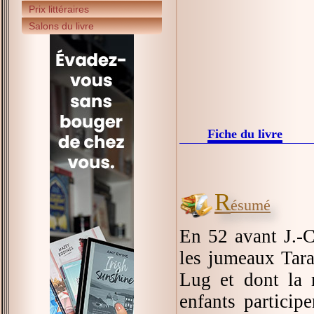
Prix littéraires
Salons du livre
Fiche du livre
R
ésumé
En 52 avant J.-C
les jumeaux Taran
Lug et dont la 
enfants particip