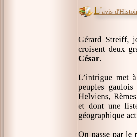
L'
avis d'Histoir
Gérard Streiff, j
croisent deux gr
César
.
L’intrigue met à
peuples gaulois
Helviens, Rèmes,
et dont une list
géographique actu
On passe par le r