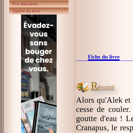
Prix littéraires
Salons du livre
Fiche du livre
R
ésumé
Alors qu'Alek et 
cesse de couler.
goutte d'eau ! L
Cranapus, le resp