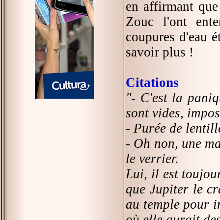
en affirmant que
Zouc l'ont ent
coupures d'eau ét
savoir plus !
Citations
"- C'est la pani
sont vides, impos
- Purée de lentill
- Oh non, une ma
le verrier.
Lui, il est toujo
que Jupiter le c
au temple pour i
où elle aurait de