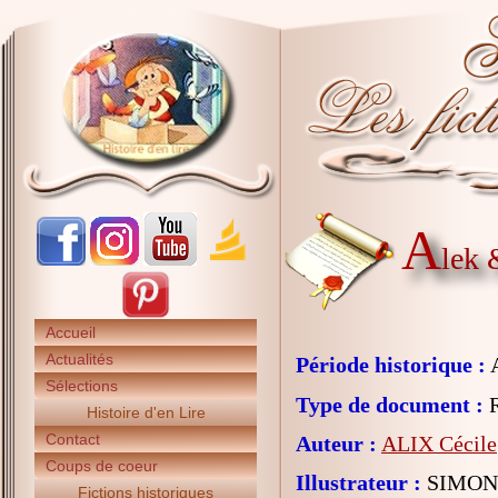
A
lek 
Accueil
Actualités
Période historique :
A
Sélections
Type de document :
R
Histoire d'en Lire
Contact
Auteur :
ALIX Cécile
Coups de coeur
Illustrateur :
SIMON 
Fictions historiques