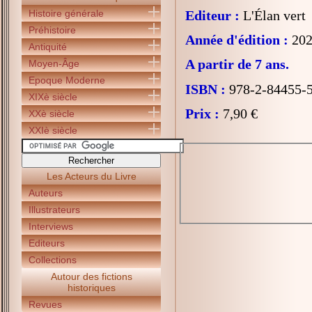
Histoire générale
Editeur :
L'Élan vert
Préhistoire
Année d'édition :
202
Antiquité
A partir de 7 ans.
Moyen-Âge
Epoque Moderne
ISBN :
978-2-84455-
XIXè siècle
Prix :
7,90 €
XXè siècle
XXIè siècle
Les Acteurs du Livre
Auteurs
Illustrateurs
Interviews
Editeurs
Collections
Autour des fictions
historiques
Revues