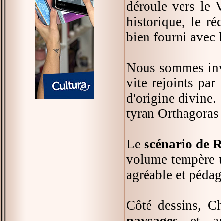
déroule vers le 
historique, le r
bien fourni avec 
Nous sommes invi
vite rejoints pa
d'origine divine. 
tyran Orthagoras 
Le
scénario de R
volume tempère un
agréable et péda
Côté dessins, Ch
paysages
et ap