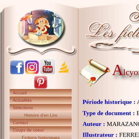
A
lcyo
Accueil
Actualités
Période historique :
A
Sélections
Type de document :
B
Histoire d'en Lire
Contact
Auteur :
MARAZANO 
Coups de coeur
Illustrateur :
FERREI
Fictions historiques