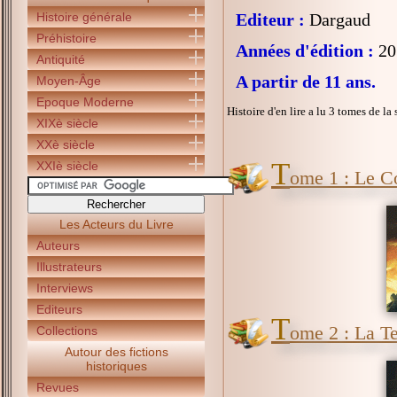
Histoire générale
Editeur :
Dargaud
Préhistoire
Années d'édition :
20
Antiquité
A partir de 11 ans.
Moyen-Âge
Epoque Moderne
Histoire d'en lire a lu 3 tomes de la 
XIXè siècle
XXè siècle
T
XXIè siècle
ome 1 : Le C
Les Acteurs du Livre
Auteurs
Illustrateurs
Interviews
Editeurs
T
ome 2 : La Te
Collections
Autour des fictions
historiques
Revues