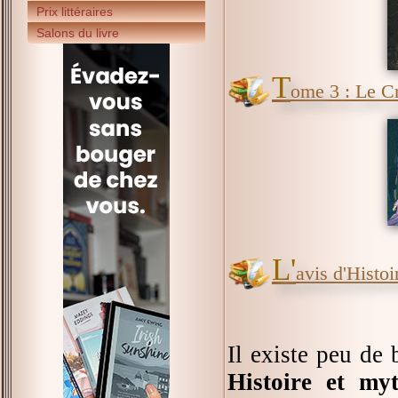
Prix littéraires
Salons du livre
T
ome 3 : Le C
L'
avis d'Histoir
Il existe peu de
Histoire et myt