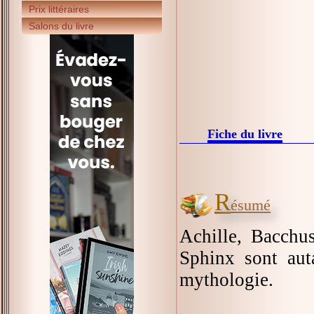
Prix littéraires
Salons du livre
Fiche du livre
R
ésumé
Achille, Bacchus
Sphinx sont aut
mythologie.