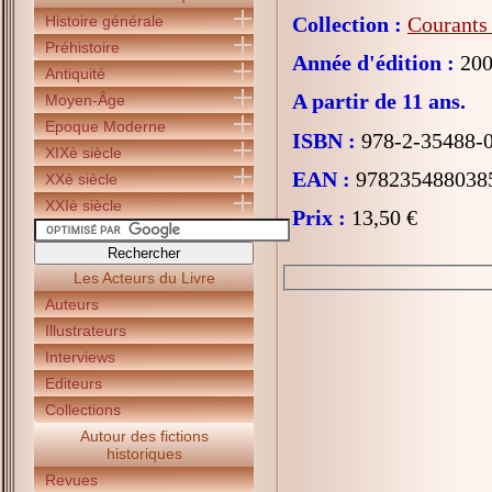
Histoire générale
Collection :
Courants 
Préhistoire
Année d'édition :
200
Antiquité
A partir de 11 ans.
Moyen-Âge
Epoque Moderne
ISBN :
978-2-35488-
XIXè siècle
EAN :
978235488038
XXè siècle
XXIè siècle
Prix :
13,50 €
Les Acteurs du Livre
Auteurs
Illustrateurs
Interviews
Editeurs
Collections
Autour des fictions
historiques
Revues