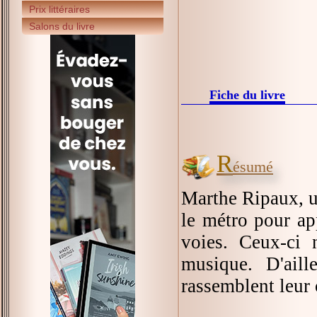
Prix littéraires
Salons du livre
Fiche du livre
R
ésumé
Marthe Ripaux, u
le métro pour app
voies. Ceux-ci 
musique. D'aill
rassemblent leur 