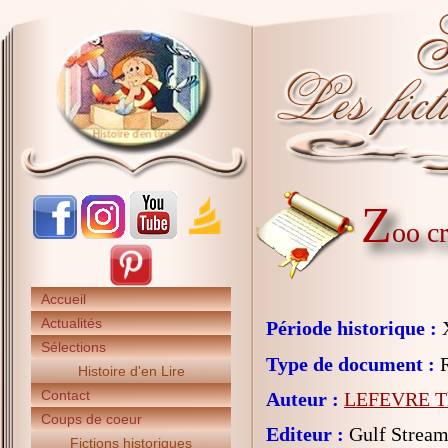
Z
oo cr
Accueil
Actualités
Période historique :
X
Sélections
Type de document :
R
Histoire d'en Lire
Contact
Auteur :
LEFEVRE Th
Coups de coeur
Editeur :
Gulf Strea
Fictions historiques