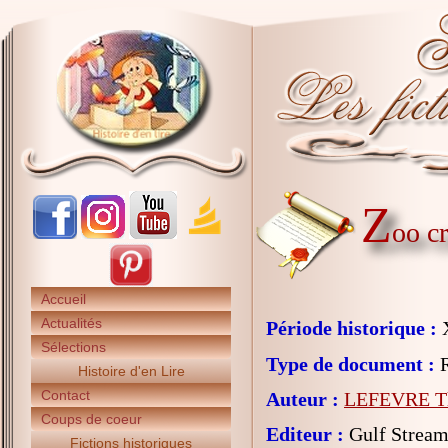
Z
oo cr
Accueil
Actualités
Période historique :
X
Sélections
Type de document :
R
Histoire d'en Lire
Contact
Auteur :
LEFEVRE Th
Coups de coeur
Editeur :
Gulf Strea
Fictions historiques