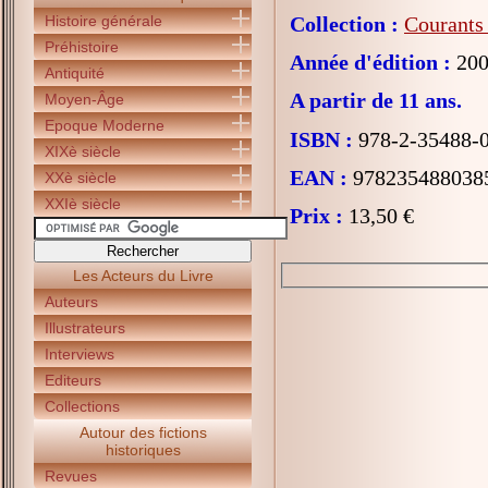
Histoire générale
Collection :
Courants 
Préhistoire
Année d'édition :
200
Antiquité
A partir de 11 ans.
Moyen-Âge
Epoque Moderne
ISBN :
978-2-35488-
XIXè siècle
EAN :
978235488038
XXè siècle
XXIè siècle
Prix :
13,50 €
Les Acteurs du Livre
Auteurs
Illustrateurs
Interviews
Editeurs
Collections
Autour des fictions
historiques
Revues