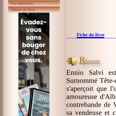
Prix littéraires
Salons du livre
Fiche du livre
R
ésumé
Ennio Salvi e
Surnommé Tête-d'
s'aperçoit que l
amoureuse d'Albe
contrebande de V
sa vendeuse et c