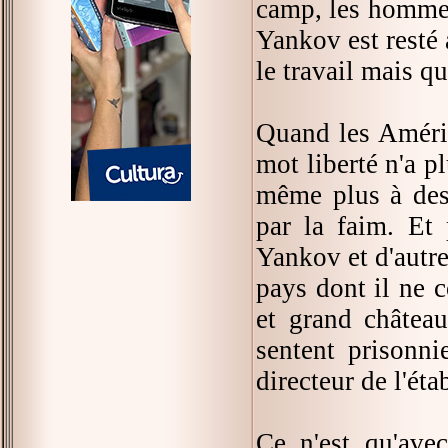
camp, les hommes
Yankov est resté 
le travail mais q
Quand les Améric
mot liberté n'a p
même plus à des 
par la faim. Et 
Yankov et d'autre
pays dont il ne 
et grand châtea
sentent prisonni
directeur de l'éta
Ce n'est qu'avec