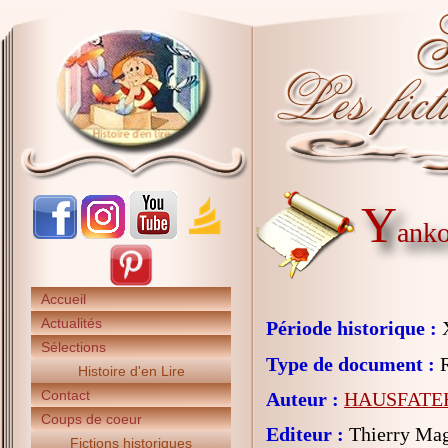
Y
ank
Accueil
Actualités
Période historique :
X
Sélections
Type de document :
R
Histoire d'en Lire
Contact
Auteur :
HAUSFATER
Coups de coeur
Editeur :
Thierry Mag
Fictions historiques