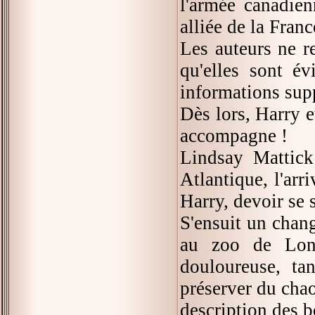
l'armée canadien
alliée de la Franc
Les auteurs ne r
qu'elles sont év
informations sup
Dès lors, Harry e
accompagne !
Lindsay Mattick
Atlantique, l'arr
Harry, devoir se 
S'ensuit un chan
au zoo de Lond
douloureuse, ta
préserver du chao
description des 