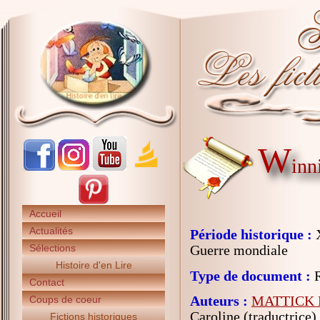
W
inn
Accueil
Actualités
Période historique :
X
Sélections
Guerre mondiale
Histoire d'en Lire
Type de document :
R
Contact
Auteurs :
MATTICK L
Coups de coeur
Caroline (traductrice)
Fictions historiques