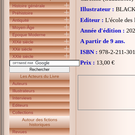
Histoire générale
Illustrateur :
BLACKA
Préhistoire
Editeur :
L'école des l
Antiquité
Moyen-Âge
Année d'édition :
202
Epoque Moderne
A partir de 9 ans.
XIXè siècle
XXè siècle
ISBN :
978-2-211-301
XXIè siècle
Prix :
13,00 €
Les Acteurs du Livre
Auteurs
Illustrateurs
Interviews
Editeurs
Collections
Autour des fictions
historiques
Revues