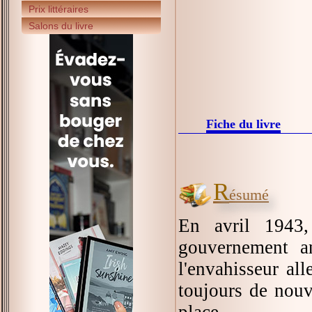
Prix littéraires
Salons du livre
Fiche du livre
R
ésumé
En avril 1943,
gouvernement an
l'envahisseur al
toujours de nouve
place.