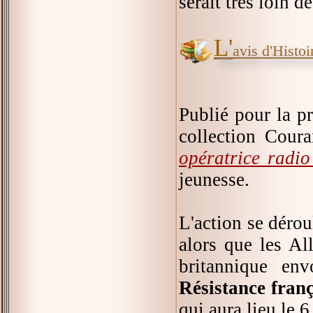
serait très loin d
L'
avis d'Histoir
Publié pour la p
collection Coura
opératrice radi
jeunesse.
L'action se dérou
alors que les Al
britannique en
Résistance franç
qui aura lieu le 6