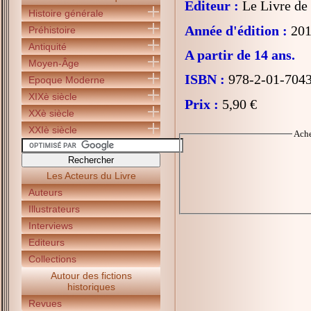
Editeur :
Le Livre de
Histoire générale
Année d'édition :
201
Préhistoire
Antiquité
A partir de 14 ans.
Moyen-Âge
ISBN :
978-2-01-704
Epoque Moderne
XIXè siècle
Prix :
5,90 €
XXè siècle
XXIè siècle
Ach
Les Acteurs du Livre
Auteurs
Illustrateurs
Interviews
Editeurs
Collections
Autour des fictions
historiques
Revues