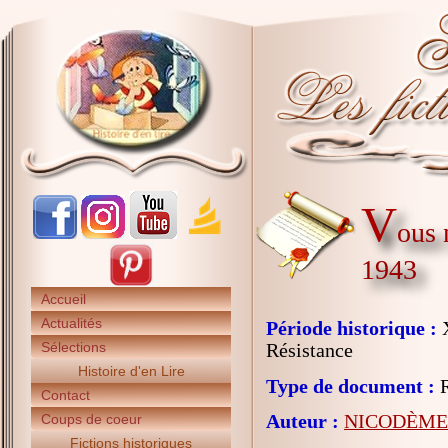
V
ous 
1943
Accueil
Actualités
Période historique :
X
Sélections
Résistance
Histoire d'en Lire
Type de document :
R
Contact
Auteur :
NICODÈME 
Coups de coeur
Fictions historiques