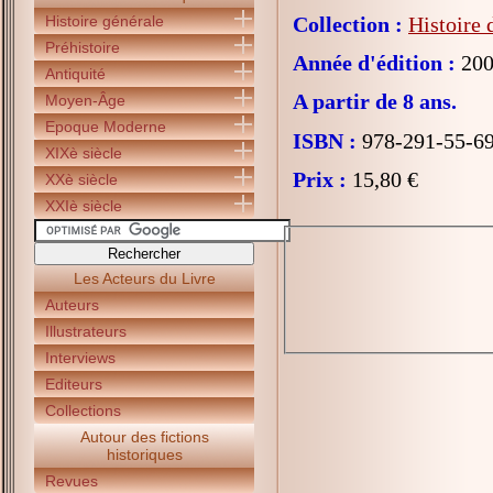
Histoire générale
Collection :
Histoire 
Préhistoire
Année d'édition :
200
Antiquité
A partir de 8 ans.
Moyen-Âge
Epoque Moderne
ISBN :
978-291-55-6
XIXè siècle
Prix :
15,80 €
XXè siècle
XXIè siècle
Les Acteurs du Livre
Auteurs
Illustrateurs
Interviews
Editeurs
Collections
Autour des fictions
historiques
Revues