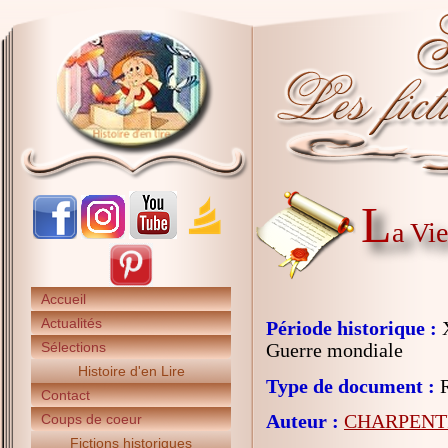
L
a Vie
Accueil
Actualités
Période historique :
X
Sélections
Guerre mondiale
Histoire d'en Lire
Type de document :
R
Contact
Auteur :
CHARPENTI
Coups de coeur
Fictions historiques