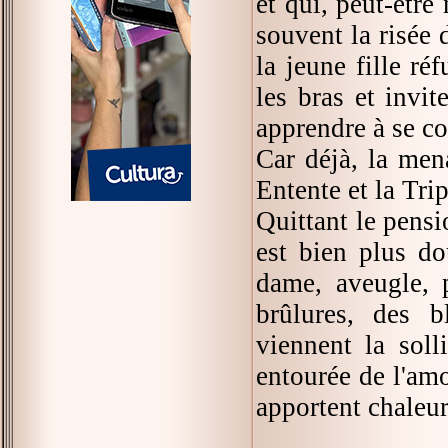
et qui, peut-être
souvent la risée 
la jeune fille r
les bras et invi
apprendre à se con
Car déjà, la men
Entente et la Trip
Quittant le pens
est bien plus do
dame, aveugle, 
brûlures, des b
viennent la soll
entourée de l'amo
apportent chaleur