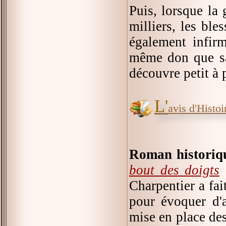
Puis, lorsque la 
milliers, les bl
également infirm
même don que sa 
découvre petit à p
L'
avis d'Histoir
Roman historiqu
bout des doigts
c
Charpentier a fai
pour évoquer d'a
mise en place des