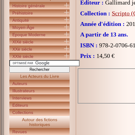
Editeur :
Gallimard j
Histoire générale
Collection :
Scripto (
Préhistoire
Antiquité
Année d'édition :
201
Moyen-Âge
A partir de 13 ans.
Epoque Moderne
XIXè siècle
ISBN :
978-2-0706-6
XXè siècle
Prix :
14,50 €
XXIè siècle
Les Acteurs du Livre
Auteurs
Illustrateurs
Interviews
Editeurs
Collections
Autour des fictions
historiques
Revues