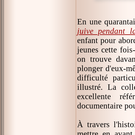
En une quaranta
juive pendant 
enfant pour abord
jeunes cette fois-
on trouve davan
plonger d'eux-mêm
difficulté parti
illustré. La co
excellente réfé
documentaire pou
À travers l'his
mettre en avant