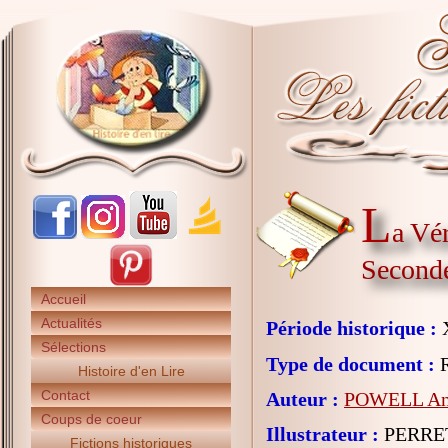
L
a Vér
Second
Accueil
Actualités
Période historique :
X
Sélections
Type de document :
R
Histoire d'en Lire
Contact
Auteur :
POWELL An
Coups de coeur
Illustrateur :
PERRET
Fictions historiques