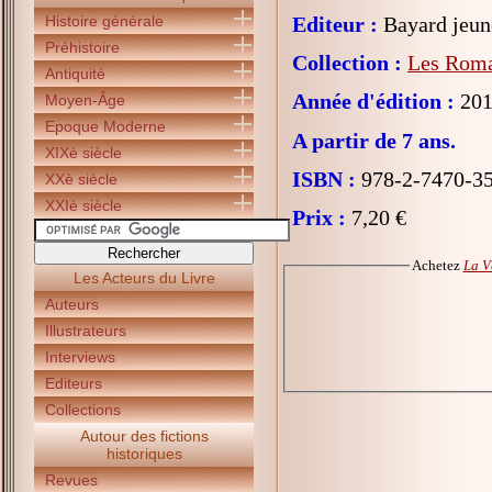
Histoire générale
Editeur :
Bayard jeun
Préhistoire
Collection :
Les Roma
Antiquité
Année d'édition :
201
Moyen-Âge
Epoque Moderne
A partir de 7 ans.
XIXè siècle
ISBN :
978-2-7470-3
XXè siècle
XXIè siècle
Prix :
7,20 €
Achetez
La V
Les Acteurs du Livre
Auteurs
Illustrateurs
Interviews
Editeurs
Collections
Autour des fictions
historiques
Revues