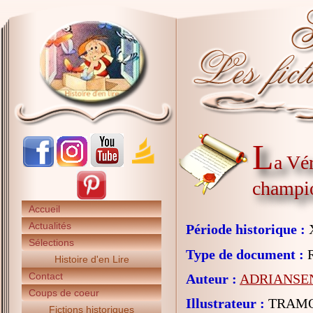
L
a Vér
champi
Accueil
Actualités
Période historique :
X
Sélections
Type de document :
R
Histoire d'en Lire
Contact
Auteur :
ADRIANSEN
Coups de coeur
Illustrateur :
TRAMON
Fictions historiques