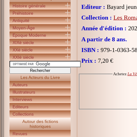
Histoire générale
Editeur :
Bayard jeun
Préhistoire
Collection :
Les Roma
Antiquité
Année d'édition :
202
Moyen-Âge
Epoque Moderne
A partir de 8 ans.
XIXè siècle
ISBN :
979-1-0363-5
XXè siècle
XXIè siècle
Prix :
7,20 €
Achetez
La Vé
Les Acteurs du Livre
Auteurs
Illustrateurs
Interviews
Editeurs
Collections
Autour des fictions
historiques
Revues