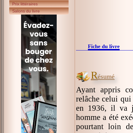
Prix littéraires
Salons du livre
Fiche du livre
R
ésumé
Ayant appris c
relâche celui qui
en 1936, il va 
homme a été exéc
pourtant loin d