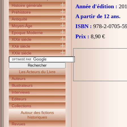
Histoire générale
Année d'édition :
201
Préhistoire
A partir de 12 ans.
Antiquité
ISBN :
978-2-0705-5
Moyen-Âge
Epoque Moderne
Prix :
8,90 €
XIXè siècle
XXè siècle
XXIè siècle
Les Acteurs du Livre
Auteurs
Illustrateurs
Interviews
Editeurs
Collections
Autour des fictions
historiques
Revues