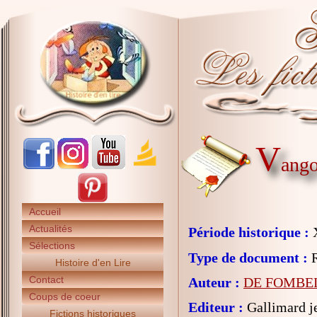
V
ango
Accueil
Actualités
Période historique :
X
Sélections
Type de document :
R
Histoire d'en Lire
Contact
Auteur :
DE FOMBEL
Coups de coeur
Editeur :
Gallimard j
Fictions historiques