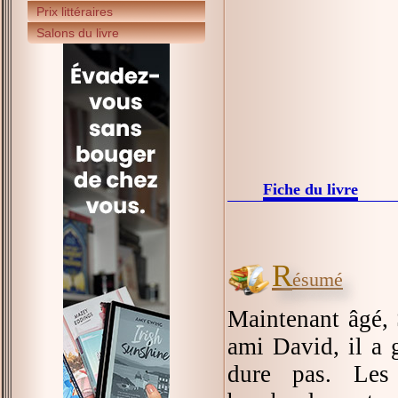
Prix littéraires
Salons du livre
Fiche du livre
R
ésumé
Maintenant âgé,
ami David, il a 
dure pas. Les 