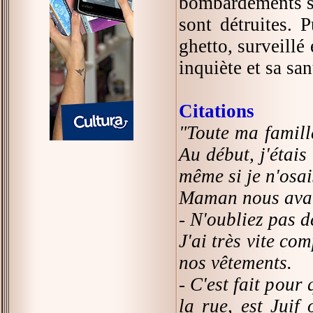
bombardements so
sont détruites. P
ghetto, surveill
inquiète et sa sa
Citations
"Toute ma famille
Au début, j'étais
même si je n'osai
Maman nous avai
- N'oubliez pas d
J'ai très vite co
nos vêtements.
- C'est fait pour
la rue, est Juif