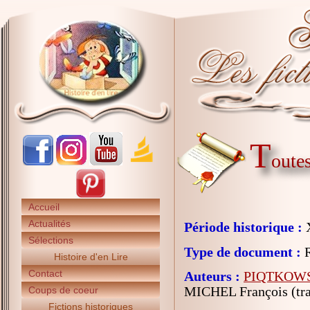
T
oute
Accueil
Actualités
Période historique :
X
Sélections
Type de document :
R
Histoire d'en Lire
Contact
Auteurs :
PIQTKOWS
MICHEL François (tra
Coups de coeur
Fictions historiques