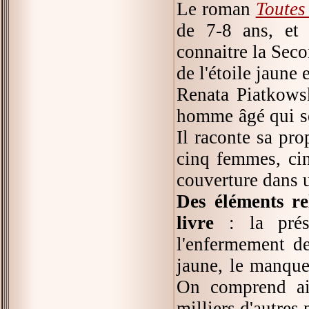
Le roman
Toute
de 7-8 ans, et 
connaitre la Sec
de l'étoile jaune 
Renata Piatkows
homme âgé qui se 
Il raconte sa pro
cinq femmes, ci
couverture dans u
Des éléments re
livre
: la prése
l'enfermement des
jaune, le manque 
On comprend ain
milliers d'autres