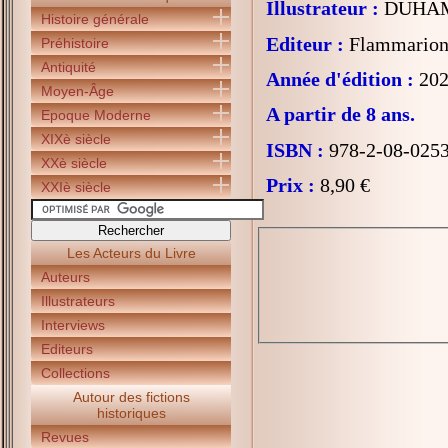
Illustrateur :
DUHAME
Histoire générale
Editeur :
Flammarion 
Préhistoire
Antiquité
Année d'édition :
202
Moyen-Âge
A partir de 8 ans.
Epoque Moderne
XIXè siècle
ISBN :
978-2-08-025
XXè siècle
Prix :
8,90 €
XXIè siècle
Les Acteurs du Livre
Auteurs
Illustrateurs
Interviews
Editeurs
Collections
Autour des fictions
historiques
Revues