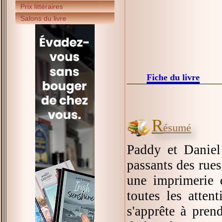
Prix littéraires
Salons du livre
Fiche du livre
R
ésumé
Paddy et Daniel
passants des rues
une imprimerie d
toutes les atte
s'apprête à pren