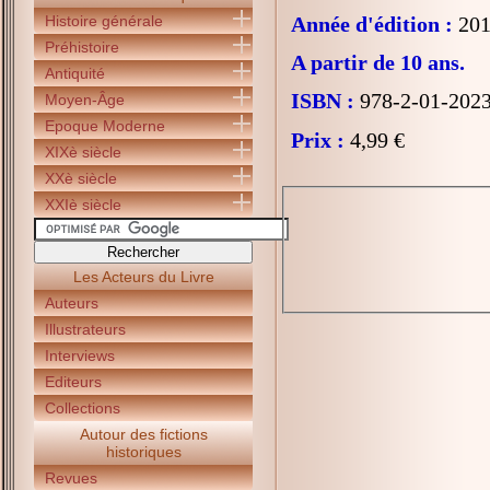
Histoire générale
Année d'édition :
201
Préhistoire
A partir de 10 ans.
Antiquité
ISBN :
978-2-01-202
Moyen-Âge
Epoque Moderne
Prix :
4,99 €
XIXè siècle
XXè siècle
XXIè siècle
Les Acteurs du Livre
Auteurs
Illustrateurs
Interviews
Editeurs
Collections
Autour des fictions
historiques
Revues