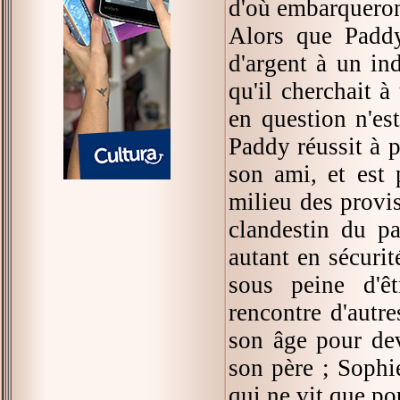
d'où embarqueron
Alors que Padd
d'argent à un in
qu'il cherchait à
en question n'es
Paddy réussit à p
son ami, et est 
milieu des provi
clandestin du pa
autant en sécurit
sous peine d'êt
rencontre d'autr
son âge pour dev
son père ; Sophi
qui ne vit que po