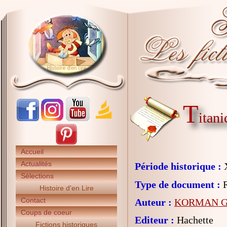
T
itani
Accueil
Actualités
Période historique :
X
Sélections
Type de document :
R
Histoire d'en Lire
Contact
Auteur :
KORMAN G
Coups de coeur
Editeur :
Hachette
Fictions historiques