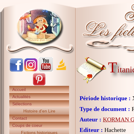
T
itani
Accueil
Actualités
Période historique :
X
Sélections
Type de document :
R
Histoire d'en Lire
Contact
Auteur :
KORMAN G
Coups de coeur
Editeur :
Hachette
Fictions historiques