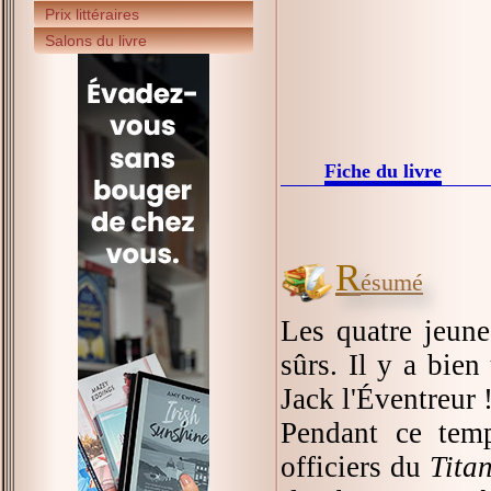
Prix littéraires
Salons du livre
Fiche du livre
R
ésumé
Les quatre jeune
sûrs. Il y a bien
Jack l'Éventreur 
Pendant ce temp
officiers du
Titan