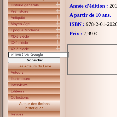
Histoire générale
Année d'édition :
201
Préhistoire
A partir de 10 ans.
Antiquité
ISBN :
978-2-01-202
Moyen-Âge
Epoque Moderne
Prix :
7,99 €
XIXè siècle
XXè siècle
XXIè siècle
Les Acteurs du Livre
Auteurs
Illustrateurs
Interviews
Editeurs
Collections
Autour des fictions
historiques
Revues