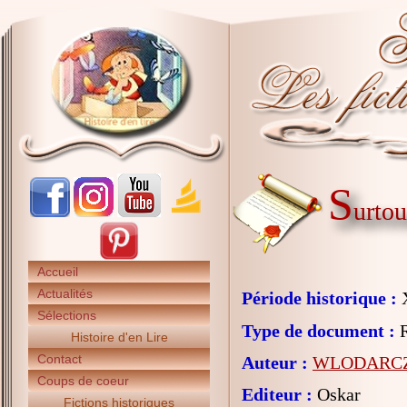
S
urtou
Accueil
Actualités
Période historique :
X
Sélections
Type de document :
R
Histoire d'en Lire
Contact
Auteur :
WLODARCZY
Coups de coeur
Editeur :
Oskar
Fictions historiques