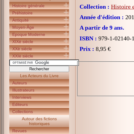
Histoire générale
Collection :
Histoire 
Préhistoire
Année d'édition :
201
Antiquité
A partir de 9 ans.
Moyen-Âge
Epoque Moderne
ISBN :
979-1-02140-
XIXè siècle
Prix :
8,95 €
XXè siècle
XXIè siècle
Les Acteurs du Livre
Auteurs
Illustrateurs
Interviews
Editeurs
Collections
Autour des fictions
historiques
Revues