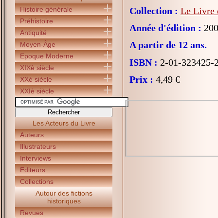
Histoire générale
Collection :
Le Livre 
Préhistoire
Année d'édition :
200
Antiquité
A partir de 12 ans.
Moyen-Âge
Epoque Moderne
ISBN :
2-01-323425-
XIXè siècle
Prix :
4,49 €
XXè siècle
XXIè siècle
Les Acteurs du Livre
Auteurs
Illustrateurs
Interviews
Editeurs
Collections
Autour des fictions
historiques
Revues