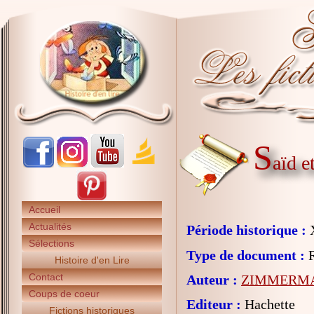
S
aïd e
Accueil
Actualités
Période historique :
X
Sélections
Type de document :
R
Histoire d'en Lire
Contact
Auteur :
ZIMMERMA
Coups de coeur
Editeur :
Hachette
Fictions historiques