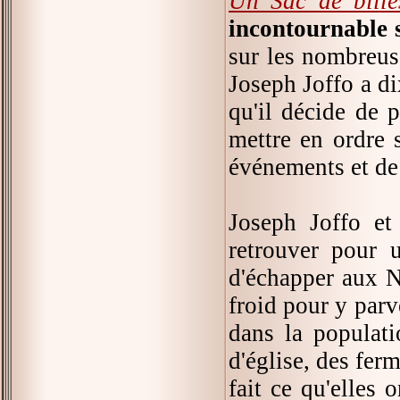
Un Sac de bille
incontournable 
sur les nombreus
Joseph Joffo a dix
qu'il décide de 
mettre en ordre 
événements et de 
Joseph Joffo et
retrouver pour u
d'échapper aux Na
froid pour y par
dans la populati
d'église, des fer
fait ce qu'elles 