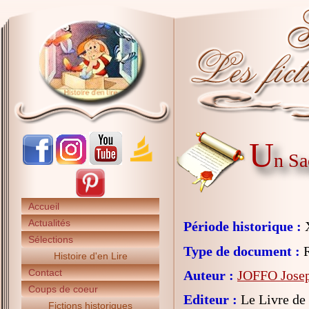
U
n Sa
Accueil
Actualités
Période historique :
X
Sélections
Type de document :
R
Histoire d'en Lire
Contact
Auteur :
JOFFO Jose
Coups de coeur
Editeur :
Le Livre de
Fictions historiques