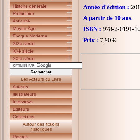
Histoire générale
Année d'édition :
201
Préhistoire
A partir de 10 ans.
Antiquité
ISBN :
978-2-0191-1
Moyen-Âge
Epoque Moderne
Prix :
7,90 €
XIXè siècle
XXè siècle
XXIè siècle
Les Acteurs du Livre
Auteurs
Illustrateurs
Interviews
Editeurs
Collections
Autour des fictions
historiques
Revues