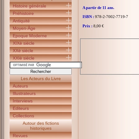
Histoire générale
A partir de 11 ans.
Préhistoire
ISBN :
978-2-7002-7719-7
Antiquité
Prix :
8,00 €
Moyen-Âge
Epoque Moderne
XIXè siècle
XXè siècle
XXIè siècle
Les Acteurs du Livre
Auteurs
Illustrateurs
Interviews
Editeurs
Collections
Autour des fictions
historiques
Revues