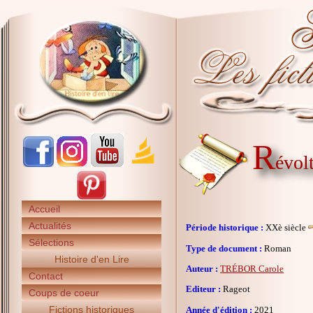
R
évol
Accueil
Actualités
Période historique :
XXè siècle
Sélections
Type de document :
Roman
Histoire d'en Lire
Auteur :
TRÉBOR Carole
Contact
Editeur :
Rageot
Coups de coeur
Fictions historiques
Année d'édition :
2021