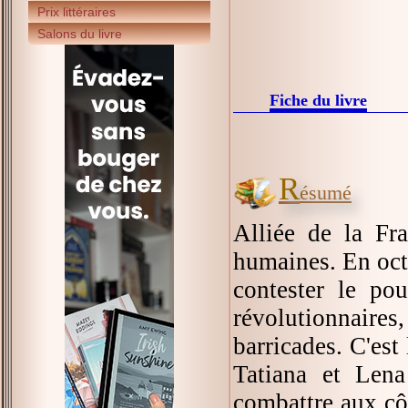
Prix littéraires
Salons du livre
Fiche du livre
R
ésumé
Alliée de la Fr
humaines. En oct
contester le pou
révolutionnaire
barricades. C'est
Tatiana et Len
combattre aux côt