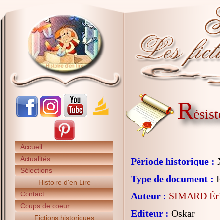
R
ésis
Accueil
Actualités
Période historique :
X
Sélections
Type de document :
R
Histoire d'en Lire
Contact
Auteur :
SIMARD Ér
Coups de coeur
Editeur :
Oskar
Fictions historiques