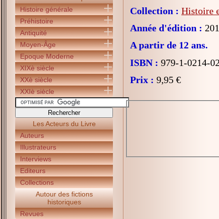
Histoire générale
Collection :
Histoire 
Préhistoire
Année d'édition :
201
Antiquité
A partir de 12 ans.
Moyen-Âge
Epoque Moderne
ISBN :
979-1-0214-0
XIXè siècle
Prix :
9,95 €
XXè siècle
XXIè siècle
Les Acteurs du Livre
Auteurs
Illustrateurs
Interviews
Editeurs
Collections
Autour des fictions
historiques
Revues