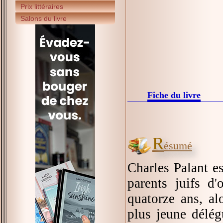
Prix littéraires
Salons du livre
Fiche du livre
R
ésumé
Charles Palant es
parents juifs d
quatorze ans, al
plus jeune délég