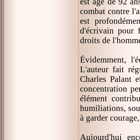
est âgé de 92 an
combat contre l'a
est profondémen
d'écrivain pour 
droits de l'homm
Évidemment, l'éc
L'auteur fait ré
Charles Palant e
concentration pe
élément contrib
humiliations, sou
à garder courage,
Aujourd'hui enc