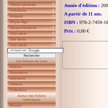
Histoire générale
Année d'édition :
200
Préhistoire
A partir de 11 ans.
Antiquité
ISBN :
978-2-7459-1
Moyen-Âge
Epoque Moderne
Prix :
0,00 €
XIXè siècle
XXè siècle
XXIè siècle
Les Acteurs du Livre
Auteurs
Illustrateurs
Interviews
Editeurs
Collections
Autour des fictions
historiques
Revues