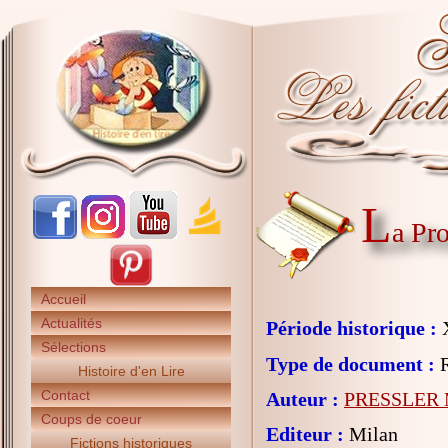
L
a Pr
Accueil
Actualités
Période historique :
X
Sélections
Type de document :
R
Histoire d'en Lire
Contact
Auteur :
PRESSLER 
Coups de coeur
Editeur :
Milan
Fictions historiques