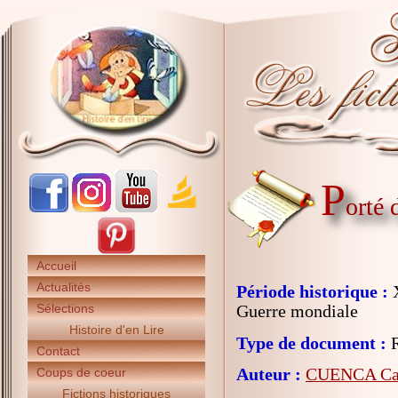
P
orté 
Accueil
Actualités
Période historique :
X
Sélections
Guerre mondiale
Histoire d'en Lire
Type de document :
R
Contact
Auteur :
CUENCA Cat
Coups de coeur
Fictions historiques