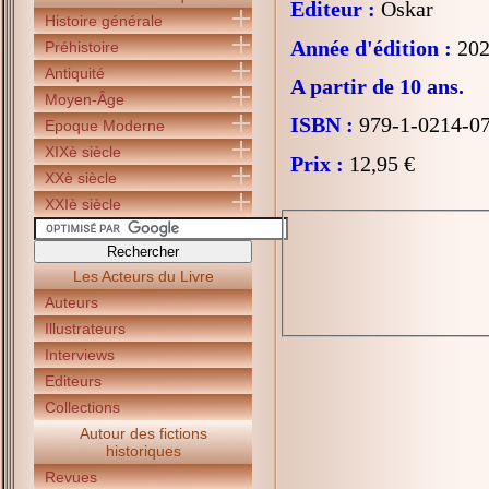
Editeur :
Oskar
Histoire générale
Année d'édition :
202
Préhistoire
Antiquité
A partir de 10 ans.
Moyen-Âge
ISBN :
979-1-0214-0
Epoque Moderne
XIXè siècle
Prix :
12,95 €
XXè siècle
XXIè siècle
Les Acteurs du Livre
Auteurs
Illustrateurs
Interviews
Editeurs
Collections
Autour des fictions
historiques
Revues