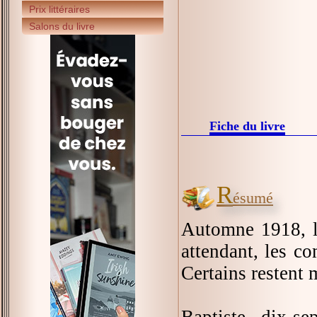
Prix littéraires
Salons du livre
Fiche du livre
R
ésumé
Automne 1918, la
attendant, les c
Certains restent 
Baptiste, dix-se