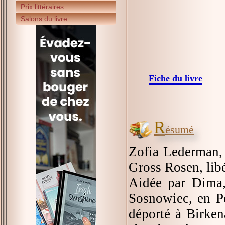
Prix littéraires
Salons du livre
Fiche du livre
R
ésumé
Zofia Lederman, 
Gross Rosen, lib
Aidée par Dima, 
Sosnowiec, en Po
déporté à Birkena