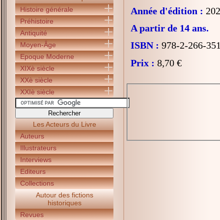
Histoire générale
Année d'édition :
202
Préhistoire
A partir de 14 ans.
Antiquité
ISBN :
978-2-266-35
Moyen-Âge
Epoque Moderne
Prix :
8,70 €
XIXè siècle
XXè siècle
XXIè siècle
Les Acteurs du Livre
Auteurs
Illustrateurs
Interviews
Editeurs
Collections
Autour des fictions
historiques
Revues