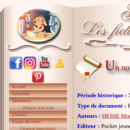
U
n no
Accueil
Actualités
Période historique :
X
Sélections
Type de document :
R
Histoire d'en Lire
Contact
Auteurs :
HESSE Mon
Coups de coeur
Editeur :
Pocket jeun
Fictions historiques