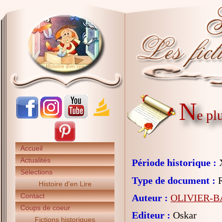
N
e plu
Accueil
Actualités
Période historique :
X
Sélections
Type de document :
R
Histoire d'en Lire
Contact
Auteur :
OLIVIER-B
Coups de coeur
Editeur :
Oskar
Fictions historiques