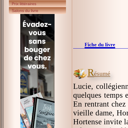
Prix littéraires
Salons du livre
Fiche du livre
R
ésumé
Lucie, collégienn
quelques temps et
En rentrant chez 
vieille dame, Hor
Hortense invite la