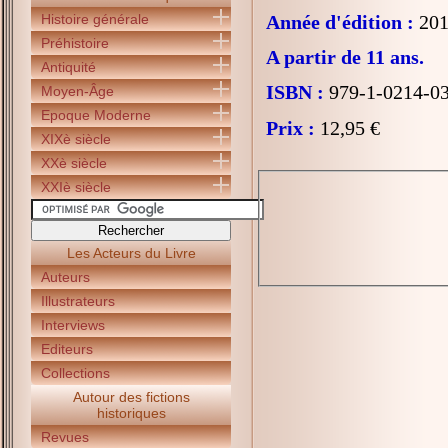
Histoire générale
Année d'édition :
201
Préhistoire
A partir de 11 ans.
Antiquité
ISBN :
979-1-0214-0
Moyen-Âge
Epoque Moderne
Prix :
12,95 €
XIXè siècle
XXè siècle
XXIè siècle
Les Acteurs du Livre
Auteurs
Illustrateurs
Interviews
Editeurs
Collections
Autour des fictions
historiques
Revues