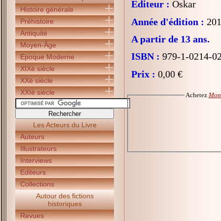
Editeur :
Oskar
Histoire générale
Année d'édition :
201
Préhistoire
Antiquité
A partir de 13 ans.
Moyen-Âge
ISBN :
979-1-0214-0
Epoque Moderne
XIXè siècle
Prix :
0,00 €
XXè siècle
XXIè siècle
Achetez
Mond
Les Acteurs du Livre
Auteurs
Illustrateurs
Interviews
Editeurs
Collections
Autour des fictions
historiques
Revues