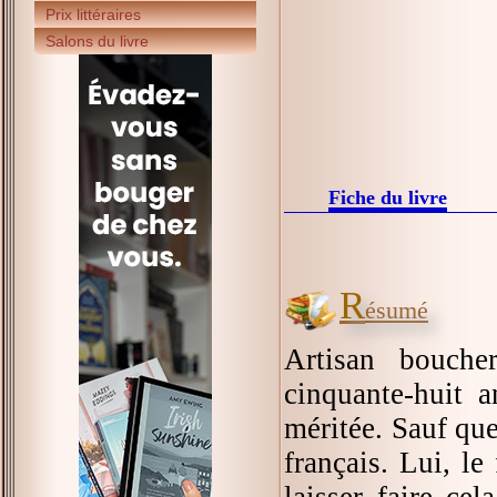
Prix littéraires
Salons du livre
Fiche du livre
R
ésumé
Artisan bouche
cinquante-huit a
méritée. Sauf que
français. Lui, le
laisser faire cel