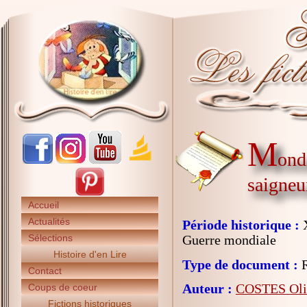
M
ond
saigneu
Accueil
Actualités
Période historique :
X
Sélections
Guerre mondiale
Histoire d'en Lire
Type de document :
R
Contact
Auteur :
COSTES Oli
Coups de coeur
Fictions historiques