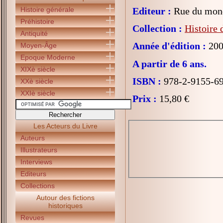
Histoire générale
Editeur :
Rue du mon
Préhistoire
Collection :
Histoire 
Antiquité
Année d'édition :
200
Moyen-Âge
Epoque Moderne
A partir de 6 ans.
XIXè siècle
ISBN :
978-2-9155-6
XXè siècle
XXIè siècle
Prix :
15,80 €
Les Acteurs du Livre
Auteurs
Illustrateurs
Interviews
Editeurs
Collections
Autour des fictions
historiques
Revues