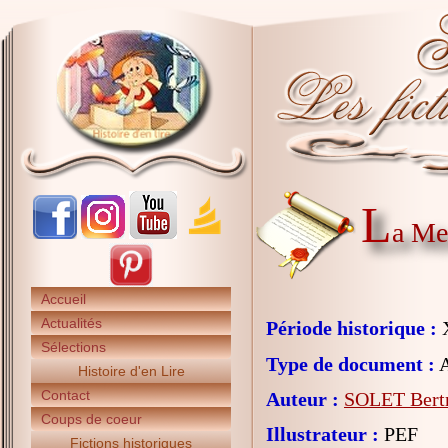
L
a Me
Accueil
Actualités
Période historique :
X
Sélections
Type de document :
A
Histoire d'en Lire
Contact
Auteur :
SOLET Bert
Coups de coeur
Illustrateur :
PEF
Fictions historiques