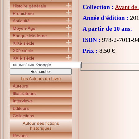
Histoire générale
Collection :
Avant de 
Préhistoire
Année d'édition :
201
Antiquité
A partir de 10 ans.
Moyen-Âge
Epoque Moderne
ISBN :
978-2-7011-94
XIXè siècle
Prix :
8,50 €
XXè siècle
XXIè siècle
Les Acteurs du Livre
Auteurs
Illustrateurs
Interviews
Editeurs
Collections
Autour des fictions
historiques
Revues