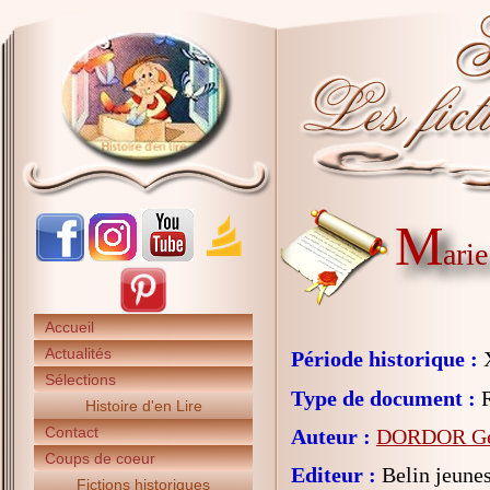
M
ari
Accueil
Actualités
Période historique :
X
Sélections
Type de document :
R
Histoire d'en Lire
Contact
Auteur :
DORDOR Ge
Coups de coeur
Editeur :
Belin jeune
Fictions historiques