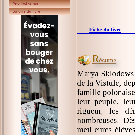
Prix littéraires
Salons du livre
Fiche du livre
R
ésumé
Marya Sklodowska
de la Vistule, de
famille polonaise
leur peuple, leu
rigueur, les d
nombreuses. Dès
meilleures élèves