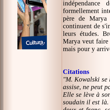
indépendance d
formellement inte
père de Marya 
continuent de s'i
leurs études. B
Marya veut faire 
mais pour y arrive
Citations
"M. Kowalski se l
assise, ne peut p
Elle se lève à so
soudain il est là
doux et franc, s