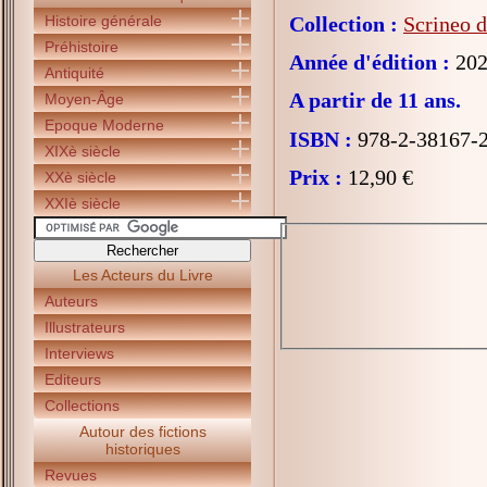
Histoire générale
Collection :
Scrineo d
Préhistoire
Année d'édition :
202
Antiquité
A partir de 11 ans.
Moyen-Âge
Epoque Moderne
ISBN :
978-2-38167-
XIXè siècle
Prix :
12,90 €
XXè siècle
XXIè siècle
Les Acteurs du Livre
Auteurs
Illustrateurs
Interviews
Editeurs
Collections
Autour des fictions
historiques
Revues