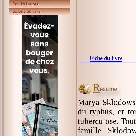
Prix littéraires
Salons du livre
Fiche du livre
R
ésumé
Marya Sklodowsk
du typhus, et to
tuberculose. Tout
famille Sklodo