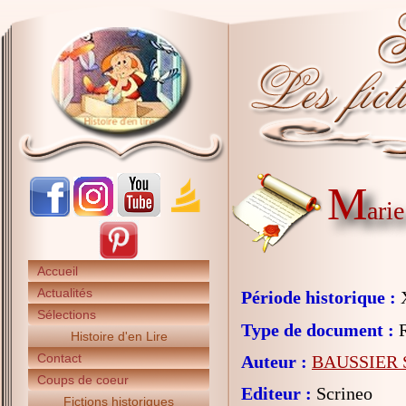
M
ari
Accueil
Actualités
Période historique :
X
Sélections
Type de document :
R
Histoire d'en Lire
Contact
Auteur :
BAUSSIER S
Coups de coeur
Editeur :
Scrineo
Fictions historiques