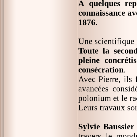
À quelques repr
connaissance av
1876.
Une scientifique
Toute la secon
pleine concrét
consécration
.
Avec Pierre, ils
avancées consid
polonium et le ra
Leurs travaux so
Sylvie Baussier
travers le mond