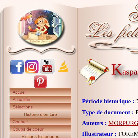
K
aspa
Accueil
Actualités
Période historique :
X
Sélections
Type de document :
R
Histoire d'en Lire
Contact
Auteurs :
MORPURGO
Coups de coeur
Illustrateur :
FOREM
Fictions historiques