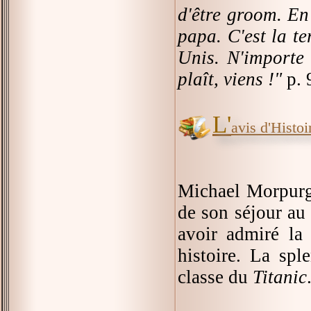
d'être groom. En
papa. C'est la te
Unis. N'importe q
plaît, viens !"
p. 
L'
avis d'Histoir
Michael Morpurgo 
de son séjour au
avoir admiré la 
histoire. La spl
classe du
Titanic