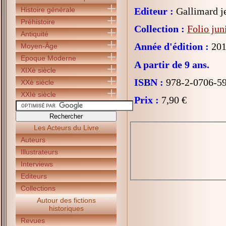
Histoire générale
Editeur :
Gallimard j
Préhistoire
Collection :
Folio jun
Antiquité
Année d'édition :
201
Moyen-Âge
Epoque Moderne
A partir de 9 ans.
XIXè siècle
ISBN :
978-2-0706-5
XXè siècle
XXIè siècle
Prix :
7,90 €
Les Acteurs du Livre
Auteurs
Illustrateurs
Interviews
Editeurs
Collections
Autour des fictions
historiques
Revues