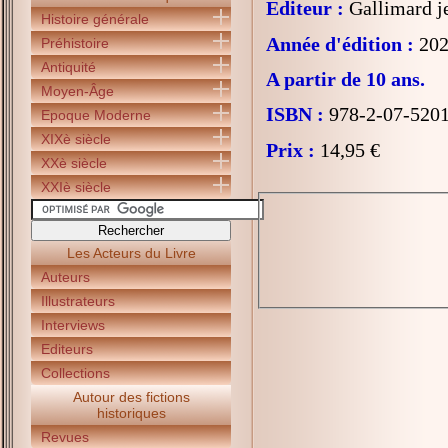
Editeur :
Gallimard j
Histoire générale
Année d'édition :
202
Préhistoire
Antiquité
A partir de 10 ans.
Moyen-Âge
ISBN :
978-2-07-520
Epoque Moderne
XIXè siècle
Prix :
14,95 €
XXè siècle
XXIè siècle
Les Acteurs du Livre
Auteurs
Illustrateurs
Interviews
Editeurs
Collections
Autour des fictions
historiques
Revues