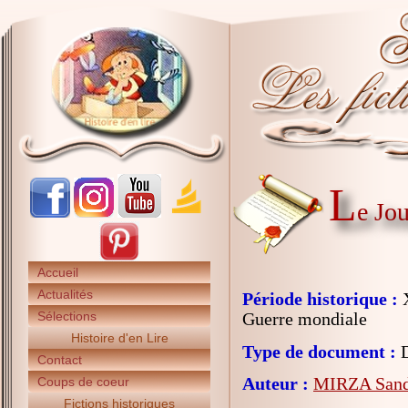
L
e Jou
Accueil
Actualités
Période historique :
X
Sélections
Guerre mondiale
Histoire d'en Lire
Type de document :
D
Contact
Auteur :
MIRZA Sand
Coups de coeur
Fictions historiques