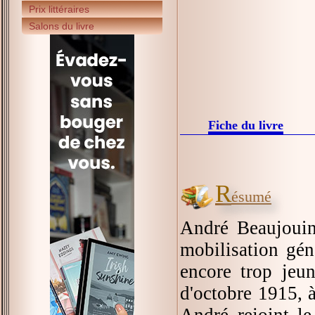
Prix littéraires
Salons du livre
Fiche du livre
R
ésumé
André Beaujouin
mobilisation géné
encore trop jeu
d'octobre 1915, à
André rejoint le