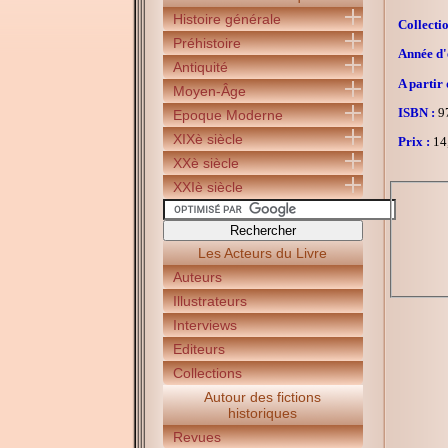
Histoire générale
Collectio
Préhistoire
Année d'é
Antiquité
A partir 
Moyen-Âge
ISBN :
97
Epoque Moderne
XIXè siècle
Prix :
14
XXè siècle
XXIè siècle
Les Acteurs du Livre
Auteurs
Illustrateurs
Interviews
Editeurs
Collections
Autour des fictions
historiques
Revues