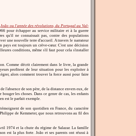
t
João ou l'année des révolutions, du Portugal au Val-
66 pour échapper au service militaire et à la guerre
rres qu'il ne connaissait pas, contre des populations
ver une nouvelle terre d'accueil. A travers le narrateur
n pays est toujours un crève-cœur. C'est une décision
leures conditions, même s'il faut pour cela s'installer
ion. Comme décrit clairement dans le livre, la grande
eurs profitent de leur situation pour les exploiter à
tégrer, alors comment trouver la force aussi pour faire
 de l'absence de son père, de la distance envers eux, de
re bouger les choses. Dans ce genre de cas, les enfants
en est le parfait exemple.
ui témoignent de son quotidien en France, du caractère
ar Philippe de Kemmeter, que nous retrouvons au fil des
vril 1974 et la chute du régime de Salazar. La famille
ison est la plus forte. João et ses parents ont réussi à