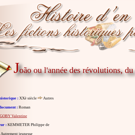
J
oão ou l'année des révolutions, d
istorique :
XXè siècle
Autres
document :
Roman
GOBY Valentine
eur :
KEMMETER Philippe de
Autrement jeunesse