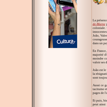
La présenc
de-Marne
p
coloniale.
innocentes.
João, Vale
courageuse,
dans un pa
En France,
majorité d
moindre coû
valoir ses d
João est le
la résignat
sont toujou
Aussi ce ga
taciturne e
pages de l'
Et puis, bi
peut ainsi 