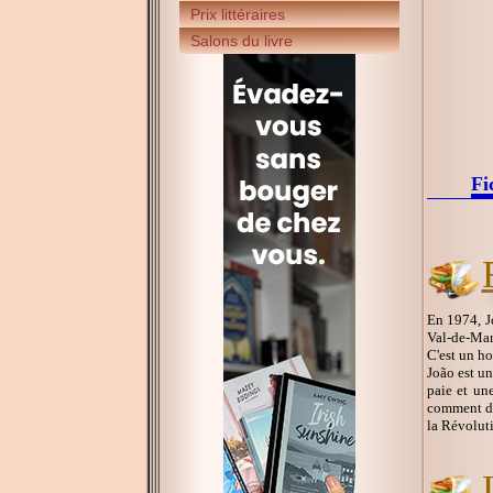
Prix littéraires
Salons du livre
Fi
En 1974, Jo
Val-de-Marn
C'est un ho
João est un
paie et une
comment déf
la Révoluti