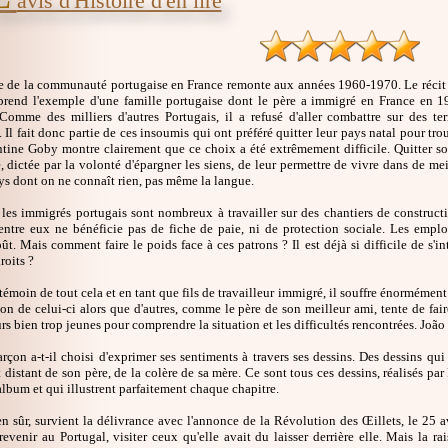
avis d'Histoire d'en lire
e de la communauté portugaise en France remonte aux années 1960-1970. Le réci
rend l'exemple d'une famille portugaise dont le père a immigré en France en 19
 Comme des milliers d'autres Portugais, il a refusé d'aller combattre sur des te
 Il fait donc partie de ces insoumis qui ont préféré quitter leur pays natal pour trou
ntine Goby montre clairement que ce choix a été extrêmement difficile. Quitter so
 dictée par la volonté d'épargner les siens, de leur permettre de vivre dans de meil
ys dont on ne connaît rien, pas même la langue.
 les immigrés portugais sont nombreux à travailler sur des chantiers de construct
'entre eux ne bénéficie pas de fiche de paie, ni de protection sociale. Les employ
t. Mais comment faire le poids face à ces patrons ? Il est déjà si difficile de s'in
roits ?
 témoin de tout cela et en tant que fils de travailleur immigré, il souffre énormément
ion de celui-ci alors que d'autres, comme le père de son meilleur ami, tente de fai
rs bien trop jeunes pour comprendre la situation et les difficultés rencontrées. João 
rçon a-t-il choisi d'exprimer ses sentiments à travers ses dessins. Des dessins q
t distant de son père, de la colère de sa mère. Ce sont tous ces dessins, réalisés p
album et qui illustrent parfaitement chaque chapitre.
en sûr, survient la délivrance avec l'annonce de la Révolution des Œillets, le 25 a
revenir au Portugal, visiter ceux qu'elle avait du laisser derrière elle. Mais la ra