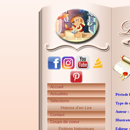
Accueil
Actualités
Période h
Sélections
Type de 
Histoire d'en Lire
Auteur :
Contact
Illustrat
Coups de coeur
Fictions historiques
Editeur :