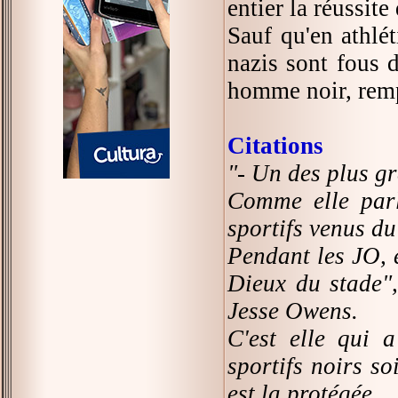
entier la réussite
Sauf qu'en athlé
nazis sont fous 
homme noir, remp
Citations
"- Un des plus g
Comme elle parle
sportifs venus du
Pendant les JO, 
Dieux du stade",
Jesse Owens.
C'est elle qui 
sportifs noirs so
est la protégée.