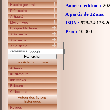
Histoire générale
Année d'édition :
202
Préhistoire
A partir de 12 ans.
Antiquité
ISBN :
978-2-8126-2
Moyen-Âge
Epoque Moderne
Prix :
10,00 €
XIXè siècle
XXè siècle
XXIè siècle
Les Acteurs du Livre
Auteurs
Illustrateurs
Interviews
Editeurs
Collections
Autour des fictions
historiques
Revues