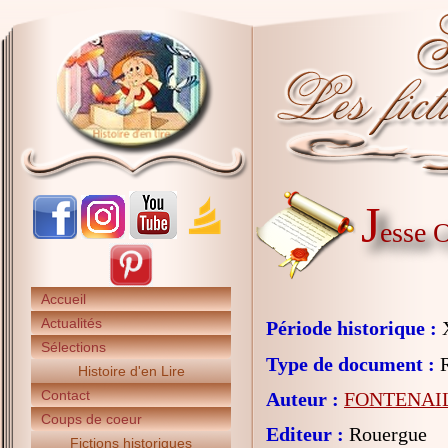
J
esse O
Accueil
Actualités
Période historique :
X
Sélections
Type de document :
R
Histoire d'en Lire
Contact
Auteur :
FONTENAIL
Coups de coeur
Editeur :
Rouergue
Fictions historiques