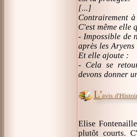
[...]
Contrairement à 
C'est même elle 
- Impossible de 
après les Aryens b
Et elle ajoute :
- Cela se retou
devons donner u
L'
avis d'Histoir
Elise Fontenaill
plutôt courts. 