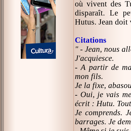
où vivent des Tu
disparaît. Le pe
Hutus. Jean doit 
Citations
" - Jean, nous al
J'acquiesce.
- A partir de ma
mon fils.
Je la fixe, abasou
- Oui, je vais me
écrit : Hutu. Tou
Je comprends. Je
barrages. Je de
- Même si je suis 