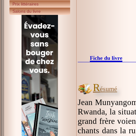
Prix littéraires
Salons du livre
Fiche du livre
R
ésumé
Jean Munyangoma 
Rwanda, la situat
grand frère voien
chants dans la ru