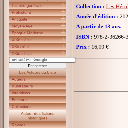
Histoire générale
Collection :
Les Héroï
Préhistoire
Année d'édition :
202
Antiquité
A partir de 13 ans.
Moyen-Âge
Epoque Moderne
ISBN :
978-2-36266-
XIXè siècle
Prix :
16,00 €
XXè siècle
XXIè siècle
Les Acteurs du Livre
Auteurs
Illustrateurs
Interviews
Editeurs
Collections
Autour des fictions
historiques
Revues