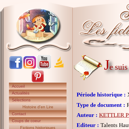
J
e suis
Accueil
Actualités
Période historique :
X
Sélections
Type de document :
R
Histoire d'en Lire
Contact
Auteur :
KETTLER Pi
Coups de coeur
Editeur :
Talents Hau
Fictions historiques