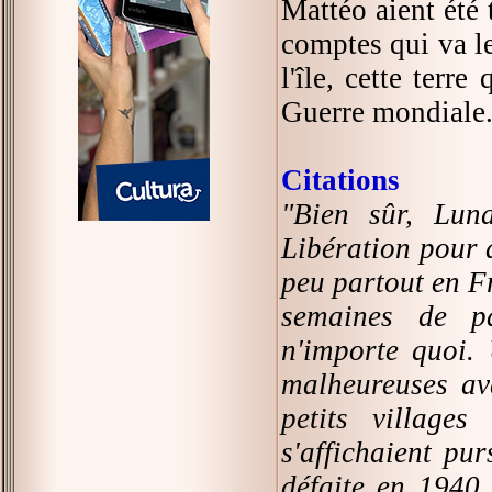
Mattéo aient été 
comptes qui va le
l'île, cette terr
Guerre mondiale
Citations
"Bien sûr, Lun
Libération pour 
peu partout en Fr
semaines de pa
n'importe quoi.
malheureuses ava
petits village
s'affichaient pu
défaite en 1940,