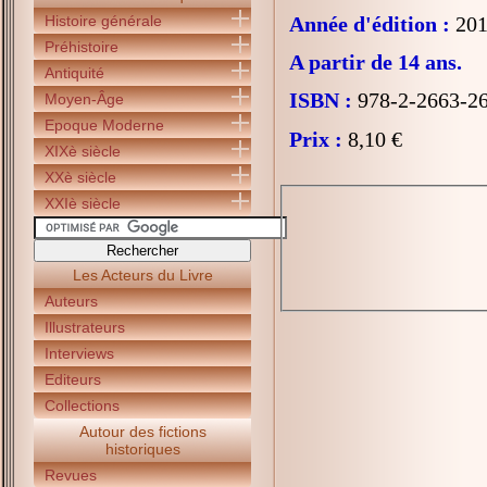
Histoire générale
Année d'édition :
201
Préhistoire
A partir de 14 ans.
Antiquité
ISBN :
978-2-2663-2
Moyen-Âge
Epoque Moderne
Prix :
8,10 €
XIXè siècle
XXè siècle
XXIè siècle
Les Acteurs du Livre
Auteurs
Illustrateurs
Interviews
Editeurs
Collections
Autour des fictions
historiques
Revues