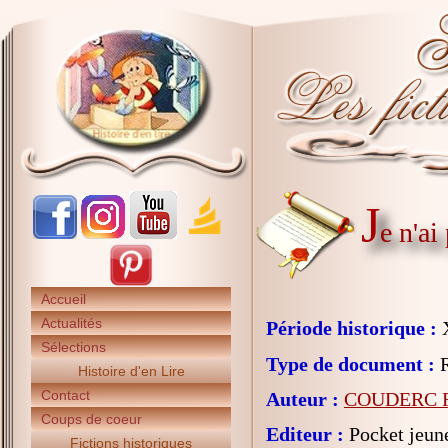
J
e n'ai
Accueil
Actualités
Période historique :
X
Sélections
Type de document :
R
Histoire d'en Lire
Contact
Auteur :
COUDERC Fr
Coups de coeur
Editeur :
Pocket jeun
Fictions historiques