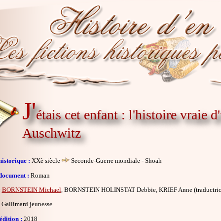
J'
étais cet enfant : l'histoire vraie 
Auschwitz
istorique :
XXè siècle
Seconde-Guerre mondiale - Shoah
document :
Roman
:
BORNSTEIN Michael
, BORNSTEIN HOLINSTAT Debbie, KRIEF Anne (traductric
Gallimard jeunesse
dition :
2018