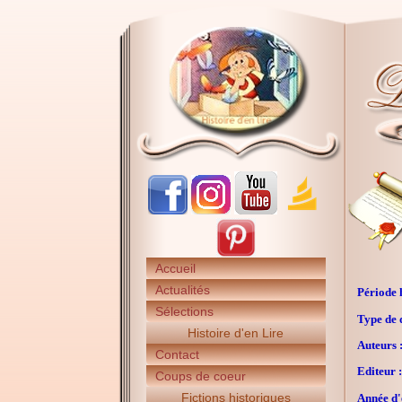
Accueil
Actualités
Période h
Sélections
Type de 
Histoire d'en Lire
Auteurs 
Contact
Editeur :
Coups de coeur
Fictions historiques
Année d'é