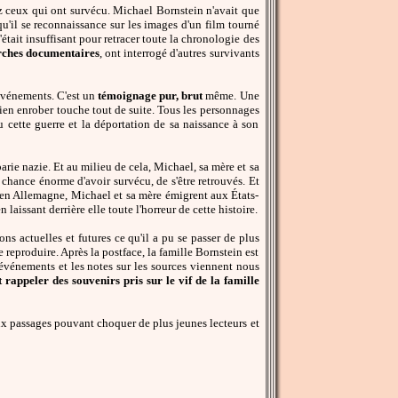
ez ceux qui ont survécu. Michael Bornstein n'avait que
u'il se reconnaissance sur les images d'un film tourné
'était insuffisant pour retracer toute la chronologie des
rches documentaires
, ont interrogé d'autres survivants
 événements. C'est un
témoignage pur, brut
même. Une
ien enrober touche tout de suite. Tous les personnages
 cette guerre et la déportation de sa naissance à son
barie nazie. Et au milieu de cela, Michael, sa mère et sa
chance énorme d'avoir survécu, de s'être retrouvés. Et
r en Allemagne, Michael et sa mère émigrent aux États-
laissant derrière elle toute l'horreur de cette histoire.
ons actuelles et futures ce qu'il a pu se passer de plus
 reproduire. Après la postface, la famille Bornstein est
événements et les notes sur les sources viennent nous
rappeler des souvenirs pris sur le vif de la famille
ux passages pouvant choquer de plus jeunes lecteurs et