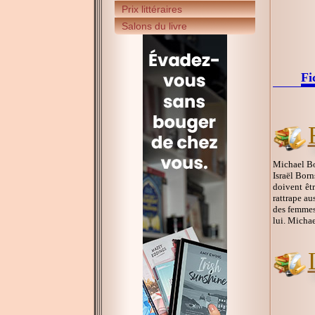
Prix littéraires
Salons du livre
Fi
Michael Bo
Israël Bor
doivent êtr
rattrape au
des femmes
lui. Michae