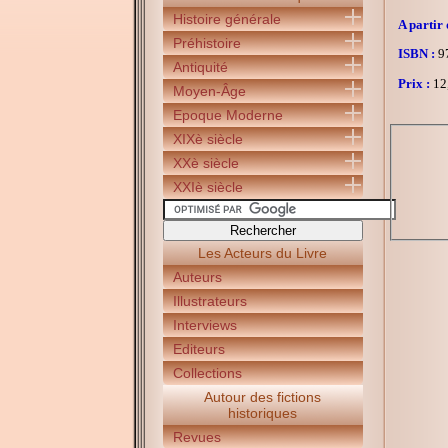
Histoire générale
A partir 
Préhistoire
ISBN :
97
Antiquité
Prix :
12
Moyen-Âge
Epoque Moderne
XIXè siècle
XXè siècle
XXIè siècle
Les Acteurs du Livre
Auteurs
Illustrateurs
Interviews
Editeurs
Collections
Autour des fictions
historiques
Revues