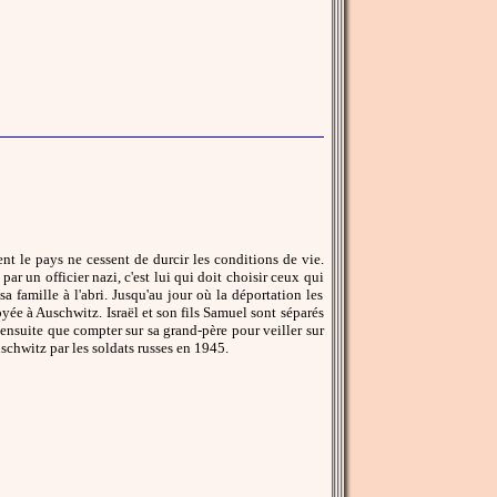
t le pays ne cessent de durcir les conditions de vie.
 par un officier nazi, c'est lui qui doit choisir ceux qui
a famille à l'abri. Jusqu'au jour où la déportation les
oyée à Auschwitz. Israël et son fils Samuel sont séparés
nsuite que compter sur sa grand-père pour veiller sur
uschwitz par les soldats russes en 1945.