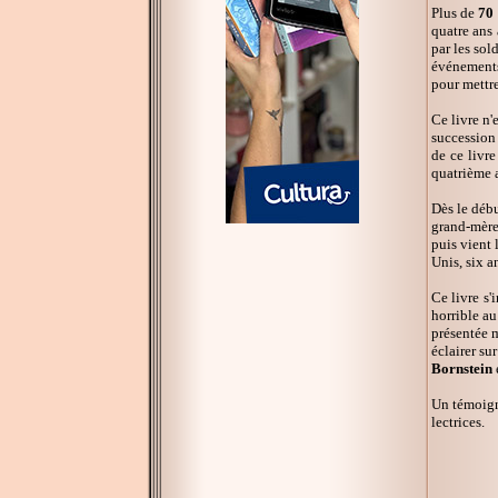
Plus de
70 
quatre ans 
par les sol
événements.
pour mettre
Ce livre n'
succession 
de ce livr
quatrième a
Dès le débu
grand-mère 
puis vient 
Unis, six a
Ce livre s'
horrible au
présentée 
éclairer su
Bornstein
e
Un témoigna
lectrices.