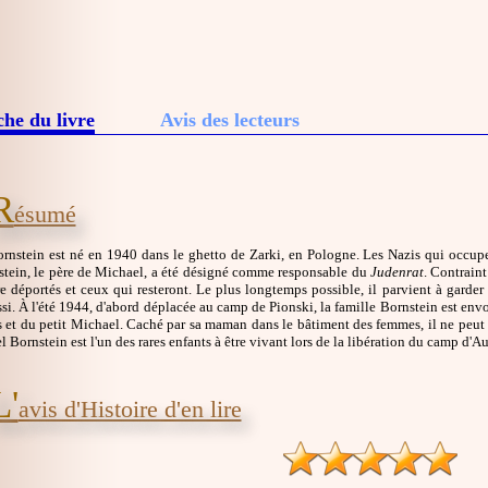
che du livre
Avis des lecteurs
R
ésumé
rnstein est né en 1940 dans le ghetto de Zarki, en Pologne. Les Nazis qui occupen
nstein, le père de Michael, a été désigné comme responsable du
Judenrat
. Contraint
e déportés et ceux qui resteront. Le plus longtemps possible, il parvient à garder s
ssi. À l'été 1944, d'abord déplacée au camp de Pionski, la famille Bornstein est env
 et du petit Michael. Caché par sa maman dans le bâtiment des femmes, il ne peut e
l Bornstein est l'un des rares enfants à être vivant lors de la libération du camp d'A
L'
avis d'Histoire d'en lire