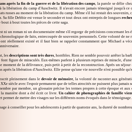
ans après la fin de la guerre et de la libération des camps
, la parole se délie ch
à la libération du camp d'Auschwitz. Il n'avait encore jamais témoigné jusqu'à ce q
dats russes au moment de la libération du camp. Même s'il lui restait des souvenirs, c
 Sa fille Debbie est venue le seconder et tout deux ont entrepris de longues
reche
 bout à bout toutes les pièces de cette saga.
est ni un roman ni un documentaire même s'il regorge de précisions concernant les
chronologique de faits, entrecoupée de souvenirs personnels. Cette volonté de ne r
e ont réellement existé et il faut bien se rappeler constamment que Michael a vécu
nniversaire.
t, les
descriptions sont très dures
, horribles. Rien ne semble pouvoir arrêter la bar
font figure de miraculés. Eux-mêmes parlent à plusieurs reprises de miracle, d'une 
le moment de la délivrance, puis petit à petit de la reconstruction. Après un séjou
ns après la libération d'Auschwitz. Elle pense qu'une vie nouvelle n'est possible qu'en 
inscrit pleinement dans le
devoir de mémoire
, la volonté de raconter aux générati
 XXe siècle avec l'espoir permanent que de telles atrocités ne puissent plus jamais se
membre par membre, un glossaire précise les termes propres à cette époque et aux 
r la manière dont a été écrit ce livre.
Un cahier de photographies de famille vient 
t permet de mettre des visages sur les différents noms évoqués dans le témoignage.
ge à conseiller pour les adolescents à partir de quatorze ans, la dureté de nombre