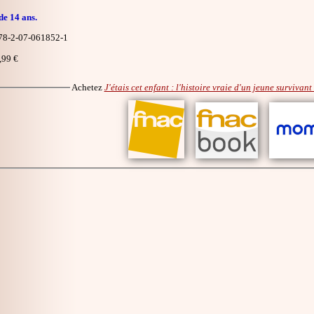
de 14 ans.
8-2-07-061852-1
,99 €
Achetez
J'étais cet enfant : l'histoire vraie d'un jeune survivan