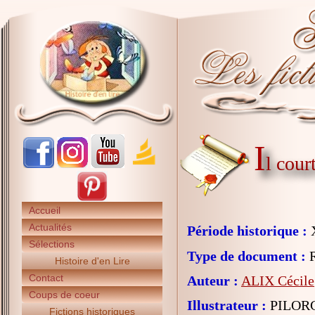
I
l cour
Accueil
Actualités
Période historique :
X
Sélections
Type de document :
R
Histoire d'en Lire
Contact
Auteur :
ALIX Cécile
Coups de coeur
Illustrateur :
PILORG
Fictions historiques