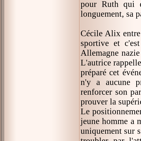
pour Ruth qui 
longuement, sa p
Cécile Alix entre
sportive et c'es
Allemagne nazie d
L'autrice rappell
préparé cet événe
n'y a aucune pr
renforcer son par
prouver la supéri
Le positionnement
jeune homme a mi
uniquement sur so
troubler par l'at