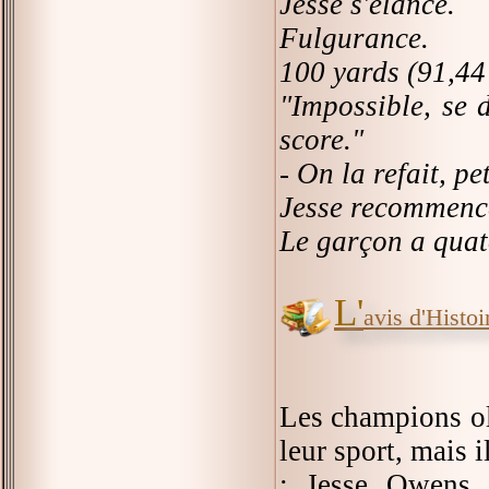
Jesse s'élance.
Fulgurance.
100 yards (91,44
"Impossible, se d
score."
- On la refait, pet
Jesse recommenc
Le garçon a quat
L'
avis d'Histoir
Les champions ol
leur sport, mais 
: Jesse Owens. 