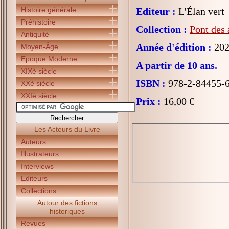
Histoire générale
Editeur :
L'Élan vert
Préhistoire
Collection :
Pont des 
Antiquité
Année d'édition :
202
Moyen-Âge
Epoque Moderne
A partir de 10 ans.
XIXè siècle
ISBN :
978-2-84455-
XXè siècle
XXIè siècle
Prix :
16,00 €
Les Acteurs du Livre
Auteurs
Illustrateurs
Interviews
Editeurs
Collections
Autour des fictions
historiques
Revues