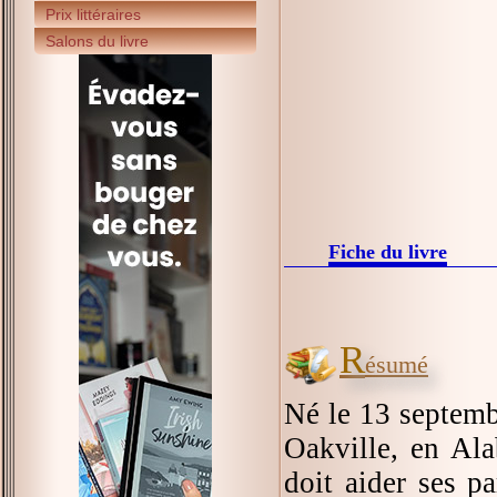
Prix littéraires
Salons du livre
Fiche du livre
R
ésumé
Né le 13 septemb
Oakville, en Ala
doit aider ses p