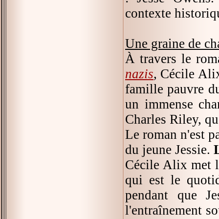
contexte historiq
Une graine de c
À travers le ro
nazis
, Cécile Ali
famille pauvre du
un immense cham
Charles Riley, qu
Le roman n'est pa
du jeune Jessie.
L
Cécile Alix met l'
qui est le quoti
pendant que Je
l'entraînement so