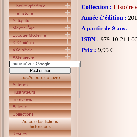
Histoire générale
Collection :
Histoire 
Préhistoire
Année d'édition :
201
Antiquité
A partir de 9 ans.
Moyen-Âge
Epoque Moderne
ISBN :
979-10-214-0
XIXè siècle
Prix :
9,95 €
XXè siècle
XXIè siècle
Les Acteurs du Livre
Auteurs
Illustrateurs
Interviews
Editeurs
Collections
Autour des fictions
historiques
Revues