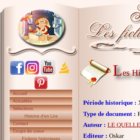
L
es H
Accueil
Actualités
Période historique :
X
Sélections
Type de document :
R
Histoire d'en Lire
Contact
Auteur :
LE QUELLEN
Coups de coeur
Editeur :
Oskar
Fictions historiques