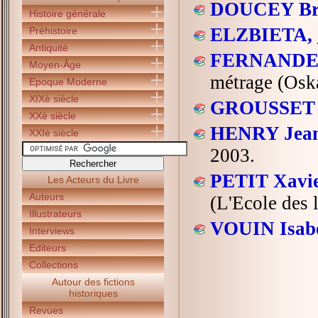
DOUCEY Br
Histoire générale
ELZBIETA,
Préhistoire
Antiquité
FERNANDEZ
Moyen-Âge
métrage (Oska
Epoque Moderne
XIXè siècle
GROUSSET A
XXè siècle
HENRY Jean
XXIè siècle
2003.
PETIT Xavie
Les Acteurs du Livre
Auteurs
(L'Ecole des l
Illustrateurs
VOUIN Isabe
Interviews
Editeurs
Collections
Autour des fictions
historiques
Revues