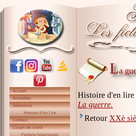
L
a gu
Accueil
Histoire d'en lir
Actualités
La guerre.
Sélections
Histoire d'en Lire
Retour
XXè siè
Contact
Coups de coeur
Fictions historiques