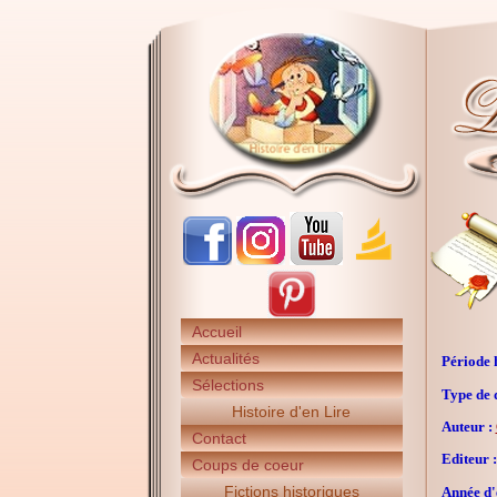
Accueil
Actualités
Période h
Sélections
Type de 
Histoire d'en Lire
Auteur :
Contact
Editeur :
Coups de coeur
Fictions historiques
Année d'é