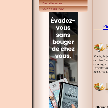
Prix littéraires
Salons du livre
Fi
Marie, la 
octobre 194
campagne c
l'arrestati
des Juifs. 
Catherine 