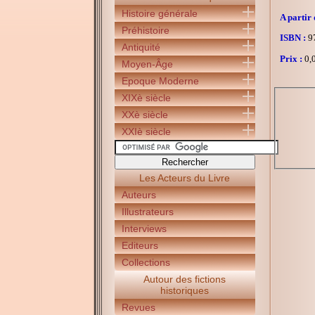
Histoire générale
A partir 
Préhistoire
ISBN :
97
Antiquité
Prix :
0,0
Moyen-Âge
Epoque Moderne
XIXè siècle
XXè siècle
XXIè siècle
Les Acteurs du Livre
Auteurs
Illustrateurs
Interviews
Editeurs
Collections
Autour des fictions
historiques
Revues