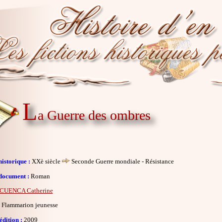
L
a Guerre des ombres
istorique :
XXè siècle
Seconde Guerre mondiale - Résistance
document :
Roman
CUENCA Catherine
Flammarion jeunesse
dition :
2009