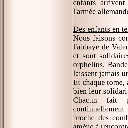
enfants arriven
l'armée allemand
Des enfants en t
Nous faisons con
l'abbaye de Vale
et sont solidair
orphelins. Bande
laissent jamais un
Et chaque tome, a
bien leur solidar
Chacun fait p
continuellement 
proche des comb
amène à rencontre