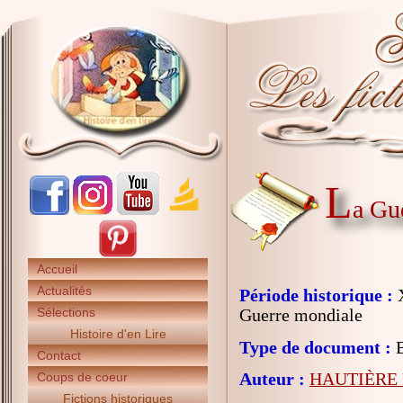
L
a Gu
Accueil
Actualités
Période historique :
X
Sélections
Guerre mondiale
Histoire d'en Lire
Type de document :
B
Contact
Auteur :
HAUTIÈRE 
Coups de coeur
Fictions historiques