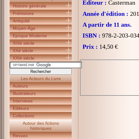
Editeur :
Casterman
Histoire générale
Année d'édition :
201
Préhistoire
Antiquité
A partir de 11 ans.
Moyen-Âge
ISBN :
978-2-203-03
Epoque Moderne
XIXè siècle
Prix :
14,50 €
XXè siècle
XXIè siècle
Les Acteurs du Livre
Auteurs
Illustrateurs
Interviews
Editeurs
Collections
Autour des fictions
historiques
Revues