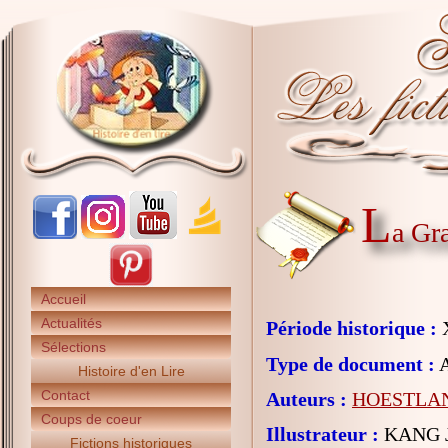
L
a Gra
Accueil
Actualités
Période historique :
X
Sélections
Type de document :
A
Histoire d'en Lire
Contact
Auteurs :
HOESTLAN
Coups de coeur
Illustrateur :
KANG J
Fictions historiques