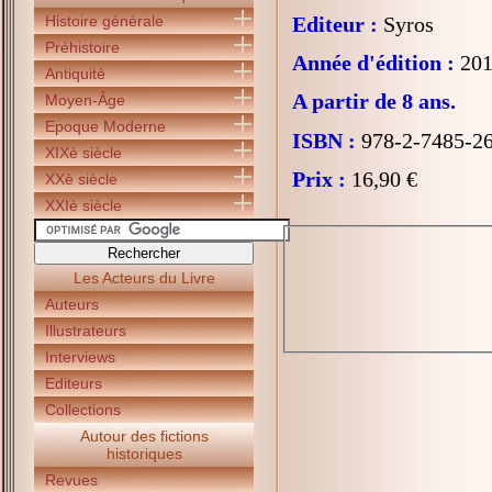
Histoire générale
Editeur :
Syros
Préhistoire
Année d'édition :
201
Antiquité
A partir de 8 ans.
Moyen-Âge
Epoque Moderne
ISBN :
978-2-7485-2
XIXè siècle
Prix :
16,90 €
XXè siècle
XXIè siècle
Les Acteurs du Livre
Auteurs
Illustrateurs
Interviews
Editeurs
Collections
Autour des fictions
historiques
Revues