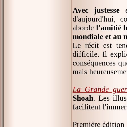
Avec justesse
e
d'aujourd'hui, 
aborde
l'amitié 
mondiale et au m
Le récit est te
difficile. Il exp
conséquences que
mais heureusement
La Grande guerr
Shoah
. Les illu
facilitent l'imme
Première édition