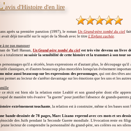
L'
avis d'Histoire d'en lire
 ans après sa première parution (1997), le roman
Un Grand-père tombé du ciel
fai
 avait déjà travaillé sur le sujet de la Shoah avec le titre
L'Enfant cachée
.
re à ne pas manquer
man de Yaël Hassan,
Un Grand-père tombé du ciel
est très vite devenu un livre d
o a totalement
su saisir la sensibilité de cette histoire et la transmet à son tour 
es personnages qu'il a récréés, leurs expressions et d'autant plus, le découpage qu'il
utôt classiques, et d'autres beaucoup plus morcelées lorsqu'un événement important
o mise aussi beaucoup sur les expressions des personnages
, qui ont des têtes a
on permet au lecteur de s'arrêter davantage sur les émotions que les uns et les autre
amille
ce récit est bien sûr la relation entre Leahlé et son grand-père dont elle appren
oqué de manière très évasive "la guerre" pour justifier l'absence de grands-parents 
histoire extrêmement touchante
, la relation est à construire, même si les bases sont 
une bande-dessinée de 78 pages, Marc Lizano reprend avec ces mots et ses dessin
 génocide des Juifs pendant la Seconde Guerre mondiale. L'évocation reste en filig
 jeune lecteur de comprendre la personnalité du grand-père, ses colères ou ses silen