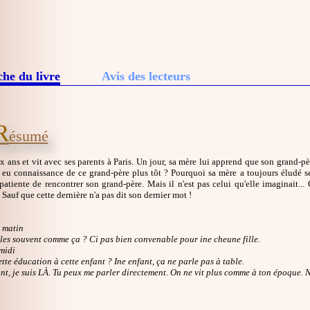
che du livre
Avis des lecteurs
R
ésumé
x ans et vit avec ses parents à Paris. Un jour, sa mère lui apprend que son grand-pè
s eu connaissance de ce grand-père plus tôt ? Pourquoi sa mère a toujours éludé se
atiente de rencontrer son grand-père. Mais il n'est pas celui qu'elle imaginait... G
. Sauf que cette dernière n'a pas dit son dernier mot !
 matin
illes souvent comme ça ? Ci pas bien convenable pour ine cheune fille.
midi
ette éducation à cette enfant ? Ine enfant, ça ne parle pas à table.
nt, je suis LÀ. Tu peux me parler directement. On ne vit plus comme à ton époque. No