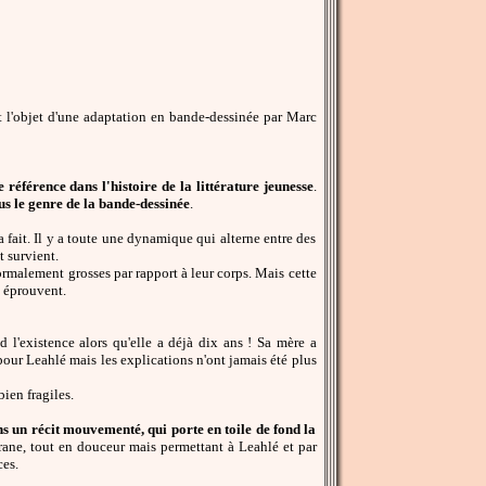
t l'objet d'une adaptation en bande-dessinée par Marc
e référence dans l'histoire de la littérature jeunesse
.
sous le genre de la bande-dessinée
.
 a fait. Il y a toute une dynamique qui alterne entre des
 survient.
normalement grosses par rapport à leur corps. Mais cette
s éprouvent.
d l'existence alors qu'elle a déjà dix ans ! Sa mère a
pour Leahlé mais les explications n'ont jamais été plus
bien fragiles.
s un récit mouvementé, qui porte en toile de fond la
rane, tout en douceur mais permettant à Leahlé et par
ces.