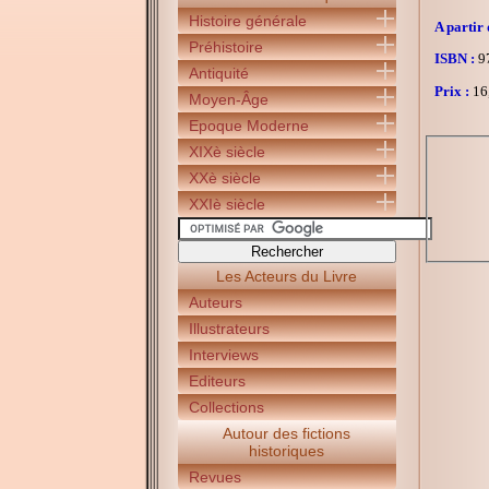
Histoire générale
A partir 
Préhistoire
ISBN :
97
Antiquité
Prix :
16
Moyen-Âge
Epoque Moderne
XIXè siècle
XXè siècle
XXIè siècle
Les Acteurs du Livre
Auteurs
Illustrateurs
Interviews
Editeurs
Collections
Autour des fictions
historiques
Revues