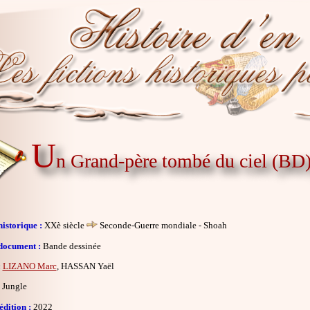
U
n Grand-père tombé du ciel (BD
istorique :
XXè siècle
Seconde-Guerre mondiale - Shoah
document :
Bande dessinée
:
LIZANO Marc
, HASSAN Yaël
Jungle
dition :
2022