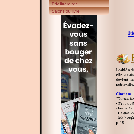
Prix littéraires
Salons du livre
Fi
Leahlé a di
elle jamai
devient imp
petite-fille
Citations
"Dimanche
- T'i t'hab
Dimanche 
- Ci quoi c
- Mais enfa
p. 19