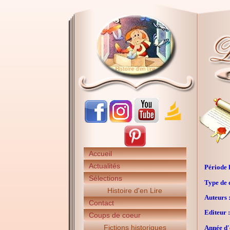
Accueil
Actualités
Période h
Sélections
Type de 
Histoire d'en Lire
Auteurs 
Contact
Editeur :
Coups de coeur
Fictions historiques
Année d'é