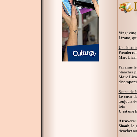
Vingt-cinq
Lizano, qui
Une histoi
Premier ro
Marc Lizan
J'ai aimé l
planches pl
Marc Lizan
disproporti
Secret de f
Le cœur de 
toujours év
loin.
C'est une 
A travers 
Shoah
, le
ricochet au